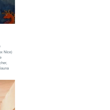
r
ux Nice)
e
cher,
 Sauna