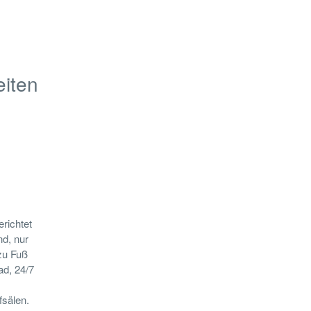
eiten
erichtet
nd, nur
zu Fuß
ad, 24/7
fsälen.