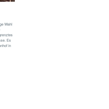
ige Wahl
e
grenztes
sse. Es
nhof in