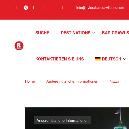
info@rivierabarcrawltours.com
SUCHE
DESTINATIONS
BAR CRAWL
KONTAKTIEREN SIE UNS
DEUTSCH
Home
Andere nützliche Informationen
Nizza
Andere nützliche Informationen