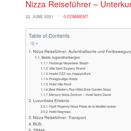
Nizza Reiseführer – Unterku
22. JUNE 2021
0 COMMENT
Table of Contents
Nizza Reiseführer: Aufenthaltsorte und Fortbewegun
Beste Jugendherbergen
Herberge Meyerbeer Beach
Villa Saint Exupery Strand
Hostel OZZ von Happyculture
Preisgünstige Hotels
Hotel Villa Rivoli
Best Western Plus Hôtel Brice Garden Nizza
Mercure Nizza Zentrum – Hotel Notre Dame
Luxuriöses Erlebnis
Hyatt Regency Nizza Palais de la Mediterranean
Hotel Negresco
Nizza Reiseführer: Transport
BUS:
TRAM: