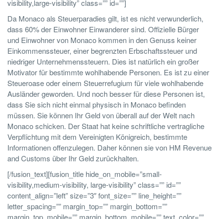
visibility,large-visibility” class=”” id=””]
Da Monaco als Steuerparadies gilt, ist es nicht verwunderlich,
dass 60% der Einwohner Einwanderer sind. Offizielle Bürger
und Einwohner von Monaco kommen in den Genuss keiner
Einkommenssteuer, einer begrenzten Erbschaftssteuer und
niedriger Unternehmenssteuern. Dies ist natürlich ein großer
Motivator für bestimmte wohlhabende Personen. Es ist zu einer
Steueroase oder einem Steuerrefugium für viele wohlhabende
Ausländer geworden. Und noch besser für diese Personen ist,
dass Sie sich nicht einmal physisch in Monaco befinden
müssen. Sie können Ihr Geld von überall auf der Welt nach
Monaco schicken. Der Staat hat keine schriftliche vertragliche
Verpflichtung mit dem Vereinigten Königreich, bestimmte
Informationen offenzulegen. Daher können sie von HM Revenue
and Customs über Ihr Geld zurückhalten.
[/fusion_text][fusion_title hide_on_mobile=”small-
visibility,medium-visibility, large-visibility” class=”” id=””
content_align=”left” size=”3″ font_size=”” line_height=””
letter_spacing=”” margin_top=”” margin_bottom=””
margin_top_mobile=”” margin_bottom_mobile=”” text_color=””