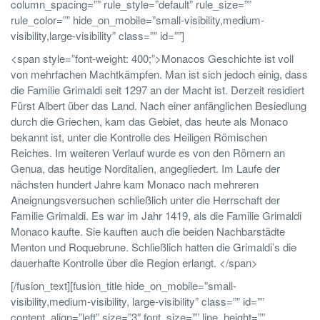
column_spacing=”” rule_style=”default” rule_size=””
rule_color=”” hide_on_mobile=”small-visibility,medium-
visibility,large-visibility” class=”” id=””]
<span style=”font-weight: 400;”>Monacos Geschichte ist voll
von mehrfachen Machtkämpfen. Man ist sich jedoch einig, dass
die Familie Grimaldi seit 1297 an der Macht ist. Derzeit residiert
Fürst Albert über das Land. Nach einer anfänglichen Besiedlung
durch die Griechen, kam das Gebiet, das heute als Monaco
bekannt ist, unter die Kontrolle des Heiligen Römischen
Reiches. Im weiteren Verlauf wurde es von den Römern an
Genua, das heutige Norditalien, angegliedert. Im Laufe der
nächsten hundert Jahre kam Monaco nach mehreren
Aneignungsversuchen schließlich unter die Herrschaft der
Familie Grimaldi. Es war im Jahr 1419, als die Familie Grimaldi
Monaco kaufte. Sie kauften auch die beiden Nachbarstädte
Menton und Roquebrune. Schließlich hatten die Grimaldi’s die
dauerhafte Kontrolle über die Region erlangt. </span>
[/fusion_text][fusion_title hide_on_mobile=”small-
visibility,medium-visibility, large-visibility” class=”” id=””
content_align=”left” size=”3″ font_size=”” line_height=””