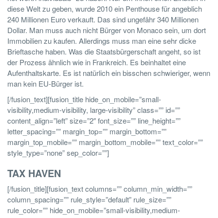
diese Welt zu geben, wurde 2010 ein Penthouse für angeblich
240 Millionen Euro verkauft. Das sind ungefähr 340 Millionen
Dollar. Man muss auch nicht Bürger von Monaco sein, um dort
Immobilien zu kaufen. Allerdings muss man eine sehr dicke
Brieftasche haben. Was die Staatsbürgerschaft angeht, so ist
der Prozess ähnlich wie in Frankreich. Es beinhaltet eine
Aufenthaltskarte. Es ist natürlich ein bisschen schwieriger, wenn
man kein EU-Bürger ist.
[/fusion_text][fusion_title hide_on_mobile=”small-
visibility,medium-visibility, large-visibility” class=”” id=””
content_align=”left” size=”2″ font_size=”” line_height=””
letter_spacing=”” margin_top=”” margin_bottom=””
margin_top_mobile=”” margin_bottom_mobile=”” text_color=””
style_type=”none” sep_color=””]
TAX HAVEN
[/fusion_title][fusion_text columns=”” column_min_width=””
column_spacing=”” rule_style=”default” rule_size=””
rule_color=”” hide_on_mobile=”small-visibility,medium-