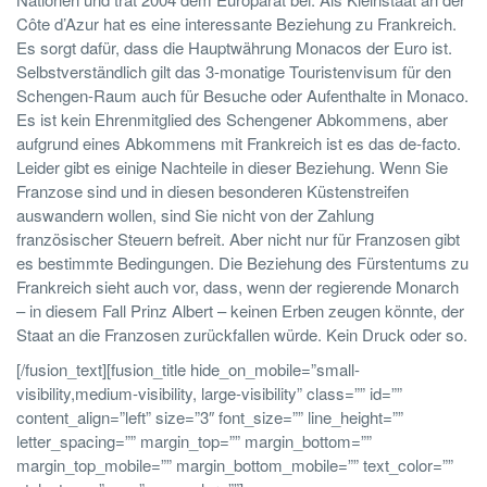
Côte d’Azur hat es eine interessante Beziehung zu Frankreich.
Es sorgt dafür, dass die Hauptwährung Monacos der Euro ist.
Selbstverständlich gilt das 3-monatige Touristenvisum für den
Schengen-Raum auch für Besuche oder Aufenthalte in Monaco.
Es ist kein Ehrenmitglied des Schengener Abkommens, aber
aufgrund eines Abkommens mit Frankreich ist es das de-facto.
Leider gibt es einige Nachteile in dieser Beziehung. Wenn Sie
Franzose sind und in diesen besonderen Küstenstreifen
auswandern wollen, sind Sie nicht von der Zahlung
französischer Steuern befreit. Aber nicht nur für Franzosen gibt
es bestimmte Bedingungen. Die Beziehung des Fürstentums zu
Frankreich sieht auch vor, dass, wenn der regierende Monarch
– in diesem Fall Prinz Albert – keinen Erben zeugen könnte, der
Staat an die Franzosen zurückfallen würde. Kein Druck oder so.
[/fusion_text][fusion_title hide_on_mobile=”small-
visibility,medium-visibility, large-visibility” class=”” id=””
content_align=”left” size=”3″ font_size=”” line_height=””
letter_spacing=”” margin_top=”” margin_bottom=””
margin_top_mobile=”” margin_bottom_mobile=”” text_color=””