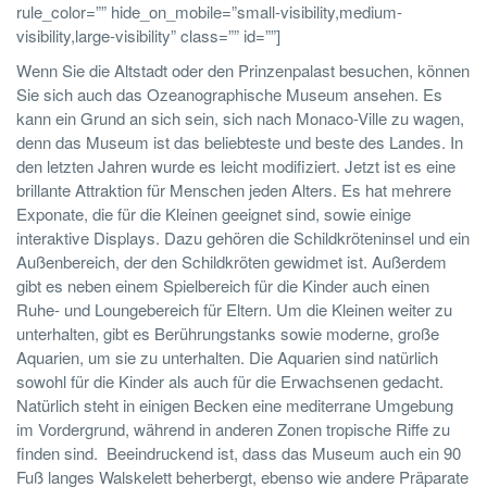
rule_color=”” hide_on_mobile=”small-visibility,medium-
visibility,large-visibility” class=”” id=””]
Wenn Sie die Altstadt oder den Prinzenpalast besuchen, können
Sie sich auch das Ozeanographische Museum ansehen. Es
kann ein Grund an sich sein, sich nach Monaco-Ville zu wagen,
denn das Museum ist das beliebteste und beste des Landes. In
den letzten Jahren wurde es leicht modifiziert. Jetzt ist es eine
brillante Attraktion für Menschen jeden Alters. Es hat mehrere
Exponate, die für die Kleinen geeignet sind, sowie einige
interaktive Displays. Dazu gehören die Schildkröteninsel und ein
Außenbereich, der den Schildkröten gewidmet ist. Außerdem
gibt es neben einem Spielbereich für die Kinder auch einen
Ruhe- und Loungebereich für Eltern. Um die Kleinen weiter zu
unterhalten, gibt es Berührungstanks sowie moderne, große
Aquarien, um sie zu unterhalten. Die Aquarien sind natürlich
sowohl für die Kinder als auch für die Erwachsenen gedacht.
Natürlich steht in einigen Becken eine mediterrane Umgebung
im Vordergrund, während in anderen Zonen tropische Riffe zu
finden sind. Beeindruckend ist, dass das Museum auch ein 90
Fuß langes Walskelett beherbergt, ebenso wie andere Präparate