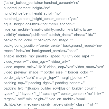
[fusion_builder_container hundred_percent=”no”
hundred_percent_height=”no”
hundred_percent_height_scroll=”no”
hundred_percent_height_center_content=”yes”
equal_height_columns=”no” menu_anchor=””
hide_on_mobile=”small-visibility,medium-visibility, large-
visibility” status=”published” publish_date=”” class=”” id=””
background_color=”” background_image=””
background_position=”center center” background_repeat=”no-
repeat” fade=”no” background_parallax=”none”
enable_mobile=”no” parallax_speed=”0. 3″ video_mp4=””
video_webm=”” video_ogv=”” video_url=””
video_aspect_ratio=”16: 9″ video_loop=”yes” video_mute=”yes”
video_preview_image=”” border_size=”” border_color=””
border_style=”solid” margin_top=”” margin_bottom=””
padding_top=”” padding_right=”” padding_bottom=””
padding_left=””][fusion_builder_row][fusion_builder_column
type=”1_1″ layout=”1_1″ spacing=”” center_content=”no” link=””
target=”_self” min_height=”” hide_on_mobile=”small-
Sichtbarkeit, medium-visibility, large-visibility” class=”” id=””