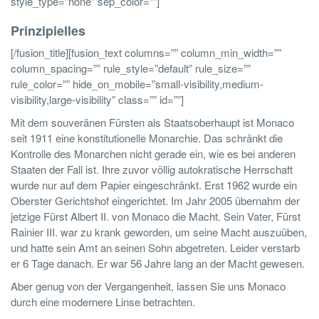
style_type=”none” sep_color=””]
Prinzipielles
[/fusion_title][fusion_text columns=”” column_min_width=””
column_spacing=”” rule_style=”default” rule_size=””
rule_color=”” hide_on_mobile=”small-visibility,medium-
visibility,large-visibility” class=”” id=””]
Mit dem souveränen Fürsten als Staatsoberhaupt ist Monaco
seit 1911 eine konstitutionelle Monarchie. Das schränkt die
Kontrolle des Monarchen nicht gerade ein, wie es bei anderen
Staaten der Fall ist. Ihre zuvor völlig autokratische Herrschaft
wurde nur auf dem Papier eingeschränkt. Erst 1962 wurde ein
Oberster Gerichtshof eingerichtet. Im Jahr 2005 übernahm der
jetzige Fürst Albert II. von Monaco die Macht. Sein Vater, Fürst
Rainier III. war zu krank geworden, um seine Macht auszuüben,
und hatte sein Amt an seinen Sohn abgetreten. Leider verstarb
er 6 Tage danach. Er war 56 Jahre lang an der Macht gewesen.
Aber genug von der Vergangenheit, lassen Sie uns Monaco
durch eine modernere Linse betrachten.