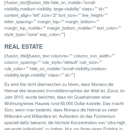
[/fusion_text][fusion_title hide_on_mobile=”small-
visibility,medium-visibility, large-visibility” class=”” id=””
content_align=”left” size=”2″ font_size=”” line_height=””
letter_spacing=”” margin_top=”” margin_bottom=””
margin_top_mobile=”” margin_bottom_mobile=”” text_color=””
style_type=”none” sep_color=””]
REAL ESTATE
[/fusion_title][fusion_text columns=”” column_min_width=””
column_spacing=”” rule_style=”default” rule_size=””
rule_color=”” hide_on_mobile=”small-visibility,medium-
visibility,large-visibility” class=”” id=””]
Es wird Sie nicht überraschen zu hören, dass Monaco die
Heimat des teuersten Immobilienmarktes der Welt ist. Zuvor, im
Jahr 2010, wurde berichtet, dass ein Quadratmeter einer
Wohnung/eines Hauses rund 65.000 Dollar kostete. Das macht
Sinn, wenn man bedenkt, dass Monaco die Heimat so vieler
Millionäre und Milliardäre ist. Außerdem ist das Fürstentum
speziell dafür bekannt, die höchste Konzentration von
“ultra-high
net worth individuals”
zu haben. Nur um Ihnen einen Einblick in