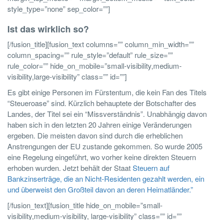
style_type=”none” sep_color=””]
Ist das wirklich so?
[/fusion_title][fusion_text columns=”” column_min_width=””
column_spacing=”” rule_style=”default” rule_size=””
rule_color=”” hide_on_mobile=”small-visibility,medium-
visibility,large-visibility” class=”” id=””]
Es gibt einige Personen im Fürstentum, die kein Fan des Titels
“Steueroase” sind. Kürzlich behauptete der Botschafter des
Landes, der Titel sei ein “Missverständnis”. Unabhängig davon
haben sich in den letzten 20 Jahren einige Veränderungen
ergeben. Die meisten davon sind durch die erheblichen
Anstrengungen der EU zustande gekommen. So wurde 2005
eine Regelung eingeführt, wo vorher keine direkten Steuern
erhoben wurden. Jetzt behält der Staat
Steuern auf
Bankzinserträge, die an Nicht-Residenten gezahlt werden, ein
und überweist den Großteil davon an deren Heimatländer.”
[/fusion_text][fusion_title hide_on_mobile=”small-
visibility,medium-visibility, large-visibility” class=”” id=””