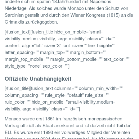
änderte sich im späten 18
Jahrhundert mit Napoleons
Niederlage. Als solches wurde Monaco unter den Schutz von
Sardinien gestellt und durch den Wiener Kongress (1815) an die
Grimaldis zurückgegeben.
[/fusion_text][fusion_title hide_on_mobile=”small-
visibility,medium-visibility, large-visibility” class=”” id=””
content_align=”left” size=”3″ font_size=”” line_height=””
letter_spacing=”” margin_top=”” margin_bottom=””
margin_top_mobile=”” margin_bottom_mobile=”” text_color=””
style_type=”none” sep_color=””]
Offizielle Unabhängigkeit
[/fusion_title][fusion_text columns=”” column_min_width=””
column_spacing=”” rule_style=”default” rule_size=””
rule_color=”” hide_on_mobile=”small-visibility,medium-
visibility,large-visibility” class=”” id=””]
Monaco wurde erst 1861 im französisch-monegassischen
Vertrag offiziell als Staat anerkannt und ist derzeit nicht Teil der
EU. Es wurde erst 1993 ein vollwertiges Mitglied der Vereinten
Nationen und trat 2004 dem Europarat bei. Als Kleinstaat an der