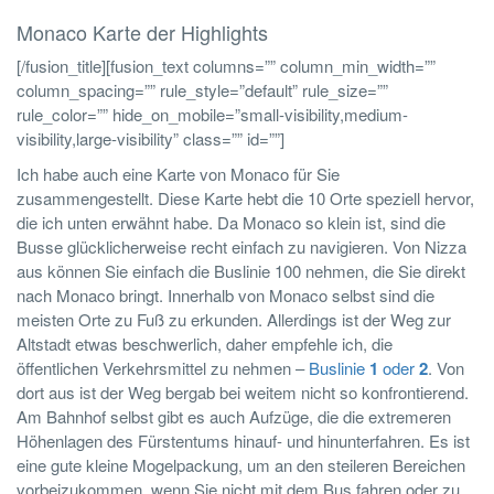
Monaco Karte der Highlights
[/fusion_title][fusion_text columns=”” column_min_width=””
column_spacing=”” rule_style=”default” rule_size=””
rule_color=”” hide_on_mobile=”small-visibility,medium-
visibility,large-visibility” class=”” id=””]
Ich habe auch eine Karte von Monaco für Sie
zusammengestellt. Diese Karte hebt die 10 Orte speziell hervor,
die ich unten erwähnt habe. Da Monaco so klein ist, sind die
Busse glücklicherweise recht einfach zu navigieren. Von Nizza
aus können Sie einfach die Buslinie 100 nehmen, die Sie direkt
nach Monaco bringt. Innerhalb von Monaco selbst sind die
meisten Orte zu Fuß zu erkunden. Allerdings ist der Weg zur
Altstadt etwas beschwerlich, daher empfehle ich, die
öffentlichen Verkehrsmittel zu nehmen –
Buslinie
1
oder
2
. Von
dort aus ist der Weg bergab bei weitem nicht so konfrontierend.
Am Bahnhof selbst gibt es auch Aufzüge, die die extremeren
Höhenlagen des Fürstentums hinauf- und hinunterfahren. Es ist
eine gute kleine Mogelpackung, um an den steileren Bereichen
vorbeizukommen, wenn Sie nicht mit dem Bus fahren oder zu