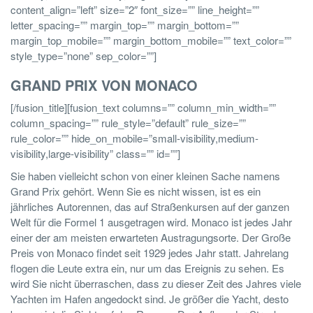
content_align=”left” size=”2″ font_size=”” line_height=””
letter_spacing=”” margin_top=”” margin_bottom=””
margin_top_mobile=”” margin_bottom_mobile=”” text_color=””
style_type=”none” sep_color=””]
GRAND PRIX VON MONACO
[/fusion_title][fusion_text columns=”” column_min_width=””
column_spacing=”” rule_style=”default” rule_size=””
rule_color=”” hide_on_mobile=”small-visibility,medium-
visibility,large-visibility” class=”” id=””]
Sie haben vielleicht schon von einer kleinen Sache namens
Grand Prix gehört. Wenn Sie es nicht wissen, ist es ein
jährliches Autorennen, das auf Straßenkursen auf der ganzen
Welt für die Formel 1 ausgetragen wird. Monaco ist jedes Jahr
einer der am meisten erwarteten Austragungsorte. Der Große
Preis von Monaco findet seit 1929 jedes Jahr statt. Jahrelang
flogen die Leute extra ein, nur um das Ereignis zu sehen. Es
wird Sie nicht überraschen, dass zu dieser Zeit des Jahres viele
Yachten im Hafen angedockt sind. Je größer die Yacht, desto