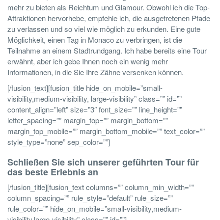
mehr zu bieten als Reichtum und Glamour. Obwohl ich die Top-
Attraktionen hervorhebe, empfehle ich, die ausgetretenen Pfade
zu verlassen und so viel wie möglich zu erkunden. Eine gute
Möglichkeit, einen Tag in Monaco zu verbringen, ist die
Teilnahme an einem Stadtrundgang. Ich habe bereits eine Tour
erwähnt, aber ich gebe Ihnen noch ein wenig mehr
Informationen, in die Sie Ihre Zähne versenken können.
[/fusion_text][fusion_title hide_on_mobile=”small-
visibility,medium-visibility, large-visibility” class=”” id=””
content_align=”left” size=”3″ font_size=”” line_height=””
letter_spacing=”” margin_top=”” margin_bottom=””
margin_top_mobile=”” margin_bottom_mobile=”” text_color=””
style_type=”none” sep_color=””]
Schließen Sie sich unserer geführten Tour für
das beste Erlebnis an
[/fusion_title][fusion_text columns=”” column_min_width=””
column_spacing=”” rule_style=”default” rule_size=””
rule_color=”” hide_on_mobile=”small-visibility,medium-
visibility,large-visibility” class=”” id=””]