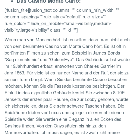
Das Casino Monte Carlo:
[/fusion_title][fusion_text columns=”” column_min_width=””
column_spacing=”” rule_style=”default” rule_size=””
rule_color=”” hide_on_mobile=”small-visibility,medium-
visibility,large-visibility” class=”” id=””]
Wenn man von Monaco hört, ist es selten, dass man nicht auch
von dem berühmten Casino von Monte Carlo hört. Es ist oft in
berühmten Filmen zu sehen, zum Beispiel in James Bonds
“Sag niemals nie” und “GoldenEye”. Das Gebäude selbst wurde
im 19
Jahrhundert
erbaut, entworfen von Charles Garnier im
Jahr 1863. Für viele ist es nur der Name und der Ruf, der sie zu
seinen Türen bringt. Wenn Sie das berühmte Casino besuchen
möchten, können Sie die Fassade kostenlos besichtigen. Der
Eintritt in das eigentliche Gebäude kostet Sie zwischen 8-10E.
Jenseits der ersten paar Räume, die zur Lobby gehören, würde
ich sicherstellen, dass Sie sehr schwere Taschen haben. Die
Spielräume triefen vor Luxus und spiegeln die verschiedenen
Spielstile wider. Sie werden eine Eleganz in allen Ecken des
Casinos finden. Von den Onyxsäulen bis hin zu den
Marmorvorhallen. Ich muss sagen, es ist zwar nicht meine