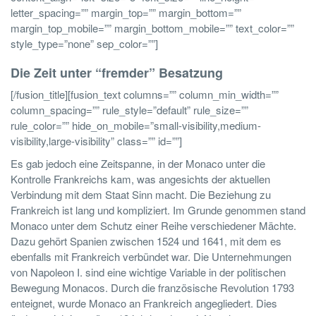
letter_spacing=”” margin_top=”” margin_bottom=””
margin_top_mobile=”” margin_bottom_mobile=”” text_color=””
style_type=”none” sep_color=””]
Die Zeit unter “fremder” Besatzung
[/fusion_title][fusion_text columns=”” column_min_width=””
column_spacing=”” rule_style=”default” rule_size=””
rule_color=”” hide_on_mobile=”small-visibility,medium-
visibility,large-visibility” class=”” id=””]
Es gab jedoch eine Zeitspanne, in der Monaco unter die
Kontrolle Frankreichs kam, was angesichts der aktuellen
Verbindung mit dem Staat Sinn macht. Die Beziehung zu
Frankreich ist lang und kompliziert. Im Grunde genommen stand
Monaco unter dem Schutz einer Reihe verschiedener Mächte.
Dazu gehört Spanien zwischen 1524 und 1641, mit dem es
ebenfalls mit Frankreich verbündet war. Die Unternehmungen
von Napoleon I. sind eine wichtige Variable in der politischen
Bewegung Monacos. Durch die französische Revolution 1793
enteignet, wurde Monaco an Frankreich angegliedert. Dies