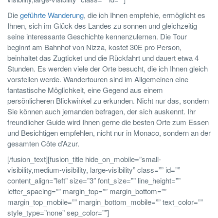
Die
geführte Wanderung
, die ich Ihnen empfehle, ermöglicht es
Ihnen, sich im Glück des Landes zu sonnen und gleichzeitig
seine interessante Geschichte kennenzulernen. Die Tour
beginnt am Bahnhof von Nizza, kostet 30E pro Person,
beinhaltet das Zugticket und die Rückfahrt und dauert etwa 4
Stunden. Es werden viele der Orte besucht, die ich Ihnen gleich
vorstellen werde. Wandertouren sind im Allgemeinen eine
fantastische Möglichkeit, eine Gegend aus einem
persönlicheren Blickwinkel zu erkunden. Nicht nur das, sondern
Sie können auch jemanden befragen, der sich auskennt. Ihr
freundlicher Guide wird Ihnen gerne die besten Orte zum Essen
und Besichtigen empfehlen, nicht nur in Monaco, sondern an der
gesamten Côte d’Azur.
[/fusion_text][fusion_title hide_on_mobile=”small-
visibility,medium-visibility, large-visibility” class=”” id=””
content_align=”left” size=”3″ font_size=”” line_height=””
letter_spacing=”” margin_top=”” margin_bottom=””
margin_top_mobile=”” margin_bottom_mobile=”” text_color=””
style_type=”none” sep_color=””]