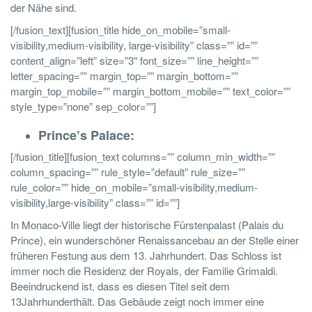
der Nähe sind.
[/fusion_text][fusion_title hide_on_mobile=”small-
visibility,medium-visibility, large-visibility” class=”” id=””
content_align=”left” size=”3″ font_size=”” line_height=””
letter_spacing=”” margin_top=”” margin_bottom=””
margin_top_mobile=”” margin_bottom_mobile=”” text_color=””
style_type=”none” sep_color=””]
Prince’s Palace:
[/fusion_title][fusion_text columns=”” column_min_width=””
column_spacing=”” rule_style=”default” rule_size=””
rule_color=”” hide_on_mobile=”small-visibility,medium-
visibility,large-visibility” class=”” id=””]
In Monaco-Ville liegt der historische Fürstenpalast (Palais du
Prince), ein wunderschöner Renaissancebau an der Stelle einer
früheren Festung aus dem 13. Jahrhundert. Das Schloss ist
immer noch die Residenz der Royals, der Familie Grimaldi.
Beeindruckend ist, dass es diesen Titel seit dem
13
Jahrhundert
hält. Das Gebäude zeigt noch immer eine