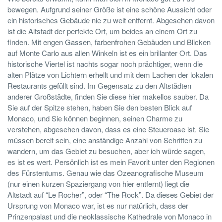
bewegen. Aufgrund seiner Größe ist eine schöne Aussicht oder
ein historisches Gebäude nie zu weit entfernt. Abgesehen davon
ist die Altstadt der perfekte Ort, um beides an einem Ort zu
finden. Mit engen Gassen, farbenfrohen Gebäuden und Blicken
auf Monte Carlo aus allen Winkeln ist es ein brillanter Ort. Das
historische Viertel ist nachts sogar noch prächtiger, wenn die
alten Plätze von Lichtern erhellt und mit dem Lachen der lokalen
Restaurants gefüllt sind. Im Gegensatz zu den Altstädten
anderer Großstädte, finden Sie diese hier makellos sauber. Da
Sie auf der Spitze stehen, haben Sie den besten Blick auf
Monaco, und Sie können beginnen, seinen Charme zu
verstehen, abgesehen davon, dass es eine Steueroase ist. Sie
müssen bereit sein, eine anständige Anzahl von Schritten zu
wandern, um das Gebiet zu besuchen, aber ich würde sagen,
es ist es wert. Persönlich ist es mein Favorit unter den Regionen
des Fürstentums. Genau wie das Ozeanografische Museum
(nur einen kurzen Spaziergang von hier entfernt) liegt die
Altstadt auf “Le Rocher”, oder “The Rock”. Da dieses Gebiet der
Ursprung von Monaco war, ist es nur natürlich, dass der
Prinzenpalast und die neoklassische Kathedrale von Monaco in