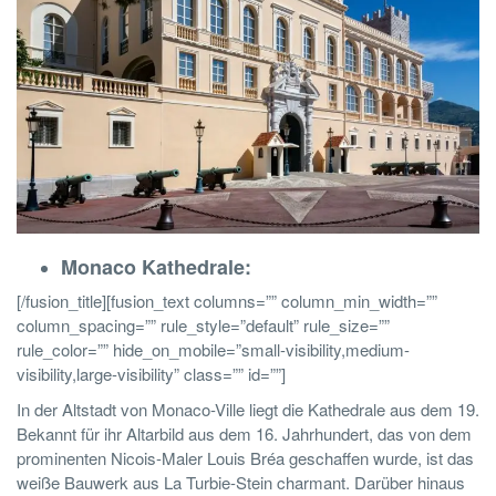
Monaco Kathedrale:
[/fusion_title][fusion_text columns=”” column_min_width=””
column_spacing=”” rule_style=”default” rule_size=””
rule_color=”” hide_on_mobile=”small-visibility,medium-
visibility,large-visibility” class=”” id=””]
In der Altstadt von Monaco-Ville liegt die Kathedrale aus dem 19.
Bekannt für ihr
Altarbild aus dem 16. Jahrhundert, das von dem
prominenten Nicois-Maler Louis Bréa geschaffen wurde, ist das
weiße Bauwerk aus La Turbie-Stein charmant. Darüber hinaus