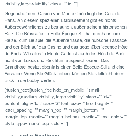
visibility,large-visibility” class=”” id=””]
Gegenüber dem Casino von Monte Carlo liegt das Café de
Paris. An diesem speziellen Etablissement gibt es nichts
Außergewöhnliches zu bestaunen, außer seinem historischen
Reiz. Die Brasserie im Belle-Époque-Stil hat durchaus ihre
Reize. Zum Beispiel die Außenterrasse, die hübsche Fassade
und der Blick auf das Casino und das gegenüberliegende Hôtel
de Paris. Wie alles in Monte Carlo ist auch das Hôtel de Paris
nicht von Luxus und Reichtum ausgeschlossen. Das
Grandhotel besitzt ebenfalls einen Belle-Époque-Stil und eine
Fassade. Wenn Sie Glück haben, können Sie vielleicht einen
Blick in die Lobby werfen.
[/fusion_text][fusion_title hide_on_mobile=”small-
visibility,medium-visibility, large-visibility” class=”” id=””
content_align=”left” size=”3″ font_size=”” line_height=””
letter_spacing=”” margin_top=”” margin_bottom=””
margin_top_mobile=”” margin_bottom_mobile=”” text_color=””
style_type=”none” sep_color=””]
Jardin Exotique: