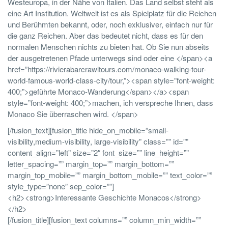
Westeuropa, in der Nähe von Italien. Das Land selbst steht als
eine Art Institution. Weltweit ist es als Spielplatz für die Reichen
und Berühmten bekannt, oder, noch exklusiver, einfach nur für
die ganz Reichen. Aber das bedeutet nicht, dass es für den
normalen Menschen nichts zu bieten hat. Ob Sie nun abseits
der ausgetretenen Pfade unterwegs sind oder eine </span><a
href=”https://rivierabarcrawltours.com/monaco-walking-tour-
world-famous-world-class-city/tour,”><span style=”font-weight:
400;”>geführte Monaco-Wanderung</span></a><span
style=”font-weight: 400;”>machen, ich verspreche Ihnen, dass
Monaco Sie überraschen wird. </span>
[/fusion_text][fusion_title hide_on_mobile=”small-
visibility,medium-visibility, large-visibility” class=”” id=””
content_align=”left” size=”2″ font_size=”” line_height=””
letter_spacing=”” margin_top=”” margin_bottom=””
margin_top_mobile=”” margin_bottom_mobile=”” text_color=””
style_type=”none” sep_color=””]
<h2><strong>Interessante Geschichte Monacos</strong>
</h2>
[/fusion_title][fusion_text columns=”” column_min_width=””