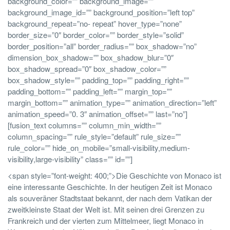
background_color=”” background_image=””
background_image_id=”” background_position=”left top”
background_repeat=”no- repeat” hover_type=”none”
border_size=”0″ border_color=”” border_style=”solid”
border_position=”all” border_radius=”” box_shadow=”no”
dimension_box_shadow=”” box_shadow_blur=”0″
box_shadow_spread=”0″ box_shadow_color=””
box_shadow_style=”” padding_top=”” padding_right=””
padding_bottom=”” padding_left=”” margin_top=””
margin_bottom=”” animation_type=”” animation_direction=”left”
animation_speed=”0. 3″ animation_offset=”” last=”no”]
[fusion_text columns=”” column_min_width=””
column_spacing=”” rule_style=”default” rule_size=””
rule_color=”” hide_on_mobile=”small-visibility,medium-
visibility,large-visibility” class=”” id=””]
<span style=”font-weight: 400;”>Die Geschichte von Monaco ist
eine interessante Geschichte. In der heutigen Zeit ist Monaco
als souveräner Stadtstaat bekannt, der nach dem Vatikan der
zweitkleinste Staat der Welt ist. Mit seinen drei Grenzen zu
Frankreich und der vierten zum Mittelmeer, liegt Monaco in