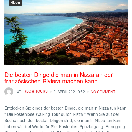
Nizza
Die besten Dinge die man in Nizza an der
französischen Riviera machen kann
BY
RBC & TOURS
9. APRIL 2021 9:52
NO COMMENT
Entdecken Sie eines der besten Dinge, die man in Nizza tun kann
” Die kostenlose Walking Tour durch Nizza “ Wenn Sie auf der
Suche nach den besten Dingen sind, die man in Nizza tun kann,
haben wir drei Worte für Sie. Kostenlos. Spaziergang. Rundgang.