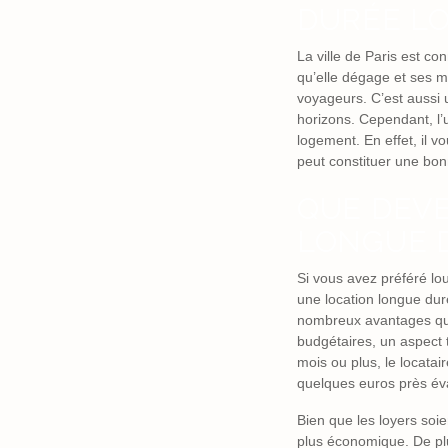
DURÉE LO
La ville de Paris est c
qu’elle dégage et ses mo
voyageurs. C’est aussi u
horizons. Cependant, l’u
logement. En effet, il v
peut constituer une bon
QUE DEVE
LONGUE D
Si vous avez préféré lou
une location longue duré
nombreux avantages qu’e
budgétaires, un aspect t
mois ou plus, le locatair
quelques euros près éva
Bien que les loyers soi
plus économique. De plus