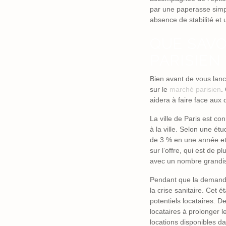
par une paperasse simpli
absence de stabilité e
QUE SAVO
PARISIEN 
Bien avant de vous lan
sur le
marché parisien
.
aidera à faire face aux d
La ville de Paris est c
à la ville. Selon une é
de 3 % en une année et 
sur l’offre, qui est de p
avec un nombre grandis
Pendant que la demande,
la crise sanitaire. Cet é
potentiels locataires. D
locataires à prolonger l
locations disponibles dan