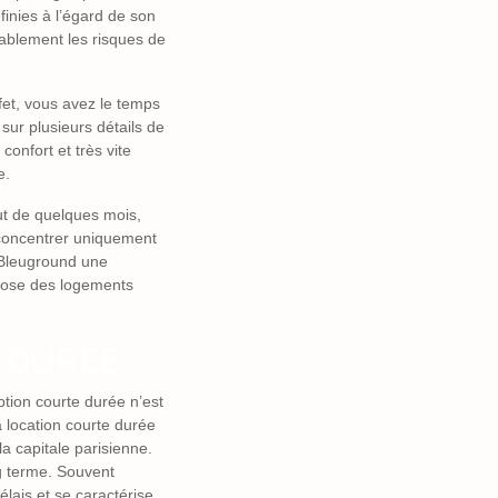
finies à l’égard de son
rablement les risques de
fet, vous avez le temps
ur plusieurs détails de
confort et très vite
ne.
ut de quelques mois,
 concentrer uniquement
e Bleuground une
opose des logements
 DURÉE ?
tion courte durée n’est
a location courte durée
la capitale parisienne.
ng terme. Souvent
lais et se caractérise