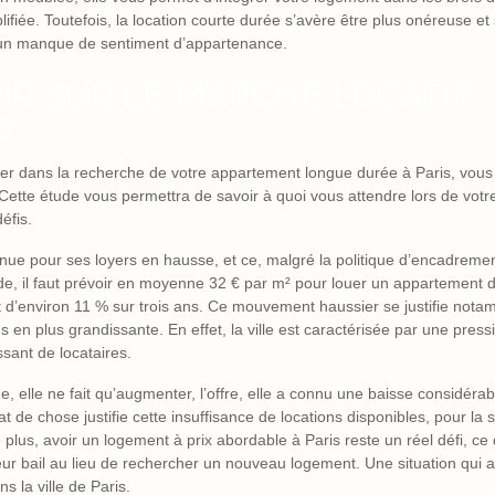
fiée. Toutefois, la location courte durée s’avère être plus onéreuse et
t un manque de sentiment d’appartenance.
IR SUR LE MARCHÉ LOCATIF
?
cer dans la recherche de votre appartement longue durée à Paris, vous
 Cette étude vous permettra de savoir à quoi vous attendre lors de vot
éfis.
onnue pour ses loyers en hausse, et ce, malgré la politique d’encadreme
tude, il faut prévoir en moyenne 32 € par m² pour louer un appartement d
d’environ 11 % sur trois ans. Ce mouvement haussier se justifie nota
lus en plus grandissante. En effet, la ville est caractérisée par une pres
sant de locataires.
 elle ne fait qu’augmenter, l’offre, elle a connu une baisse considérab
tat de chose justifie cette insuffisance de locations disponibles, pour la 
e plus, avoir un logement à prix abordable à Paris reste un réel défi, ce 
eur bail au lieu de rechercher un nouveau logement. Une situation qui a
s la ville de Paris.