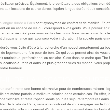
ésiliation précises. Également, le propriétaire a des obligations bien dé
ent aux locations de courte durée, l’option longue durée réduit considé
ns longue durée à Paris
sont synonymes de confort et de stabilité. En ef
ent en un espace de vie qui correspond à vos goûts. Vous pouvez agir s
 cadre de vie idéal pour vous sentir chez vous. Vous vivrez ainsi dans le 
t d’appartenance qui favorisera votre intégration à la société parisien
e durée vous évite d’être à la recherche d’un nouvel appartement au bo
e de logement une fois pour de bon. Ce qui vous permet ainsi de vous
l soit touristique, professionnel ou scolaire. C’est dans ce cadre que Th
des locations à Paris et dans les plus grandes villes du monde, vous pr
 votre bonheur.
T-IL DE LA LOCATION COURTE
gue durée reste une bonne alternative pour de nombreuses raisons, l’op
Elle est même parfois la meilleure solution dans certains cas. En effet, l
de flexibilité et reste l’option idéale pour les séjours temporaires dans 
iter de la ville de Paris, sans être contraint de vous engager sur le lo
 meublée, elle vous permet d’intégrer votre logement dans les brefs dé