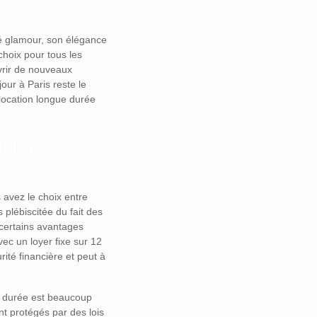
té glamour, son élégance
choix pour tous les
uvrir de nouveaux
our à Paris reste le
 location longue durée
ATION
 avez le choix entre
 plébiscitée du fait des
 certains avantages
vec un loyer fixe sur 12
rité financière et peut à
ue durée est beaucoup
nt protégés par des lois