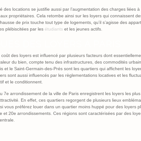
evé des locations se justifie aussi par l’augmentation des charges liées à
ux propriétaires. Cela retombe ainsi sur les loyers qui connaissent d
hausse de prix touche tout type de logements, qu’il s’agisse des appar
s plébiscitées par les
étudiants
et les jeunes actifs.
QUES DES LOYERS À PARIS
le coût des loyers est influencé par plusieurs facteurs dont essentiellemen
 valeur du bien, compte tenu des infrastructures, des commodités urbaine
 et le Saint-Germain-des-Prés sont les quartiers qui affichent les loyer
 loyers sont aussi influencés par les règlementations locatives et les flu
if et le conditionnent.
u 7
e
arrondissement de la ville de Paris enregistrent les loyers les plu
ractivité. En effet, ces quartiers regorgent de plusieurs lieux emblémat
, si vous préférez louer dans un quartier moins huppé pour des loyers 
e
et 20
e
arrondissements. Ces régions sont caractérisées par des loyer
entrale.