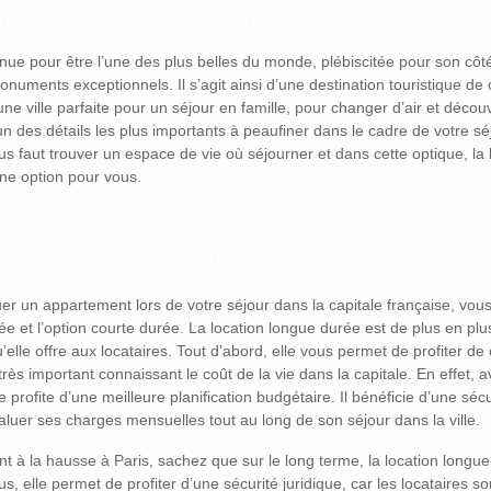
RS DE SON SÉJOUR À PARIS ?
onnue pour être l’une des plus belles du monde, plébiscitée pour son cô
numents exceptionnels. Il s’agit ainsi d’une destination touristique de 
ne ville parfaite pour un séjour en famille, pour changer d’air et déco
n des détails les plus importants à peaufiner dans le cadre de votre séj
ous faut trouver un espace de vie où séjourner et dans cette optique, la
ne option pour vous.
Z-VOUS SAVOIR SUR LA LOC
URÉE À PARIS ?
er un appartement lors de votre séjour dans la capitale française, vous
e et l’option courte durée. La location longue durée est de plus en plus
lle offre aux locataires. Tout d’abord, elle vous permet de profiter de
rès important connaissant le coût de la vie dans la capitale. En effet, a
e profite d’une meilleure planification budgétaire. Il bénéficie d’une sécu
luer ses charges mensuelles tout au long de son séjour dans la ville.
ent à la hausse à Paris, sachez que sur le long terme, la location long
, elle permet de profiter d’une sécurité juridique, car les locataires so