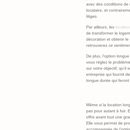
avec des conditions de r
locataire, et contrairem
litiges.
Par ailleurs, les
locatio
de transformer le logem
décoration et obtenir le
retrouverez ce sentimen
De plus, l’option longu
vous réglez le problèm
sur votre objectif, qu’i
entreprise qui fournit 
longue durée qui feront
QU’EN ES
Même si la location lon
pas pour autant à fuir. 
offre avant tout une gran
Elle vous permet de prof
accompagnée de l’option