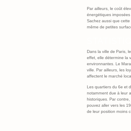
Par ailleurs, le coût él
énergétiques imposées a
Sachez aussi que cette 
même de petites surface
STATISTI
Dans la ville de Paris, 
effet, elle détermine la
environnantes. Le Marais
ville. Par ailleurs, les
affectent le marché locat
Les quartiers du 6
e
et d
notamment due à leur att
historiques. Par contre
pouvez aller vers les 19
de leur position moins c