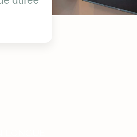
gue durée
N LONGUE