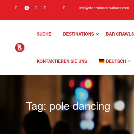
info@rivierabarcrawltours.com
SUCHE
DESTINATIONS
BAR CRAWL
KONTAKTIEREN SIE UNS
DEUTSCH
Tag:
pole dancing