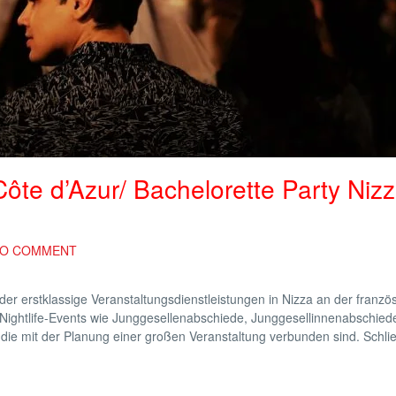
ôte d’Azur/ Bachelorette Party Niz
O COMMENT
der erstklassige Veranstaltungsdienstleistungen in Nizza an der franzö
f Nightlife-Events wie Junggesellenabschiede, Junggesellinnenabschied
 die mit der Planung einer großen Veranstaltung verbunden sind. Schlie