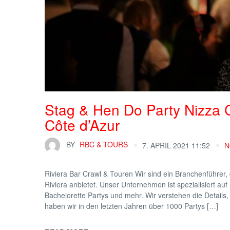
Stag & Hen Do Party Nizza C
Côte d’Azur
BY
RBC & TOURS
7. APRIL 2021 11:52
N
Riviera Bar Crawl & Touren Wir sind ein Branchenführer, 
Riviera anbietet. Unser Unternehmen ist spezialisiert au
Bachelorette Partys und mehr. Wir verstehen die Details,
haben wir in den letzten Jahren über 1000 Partys […]