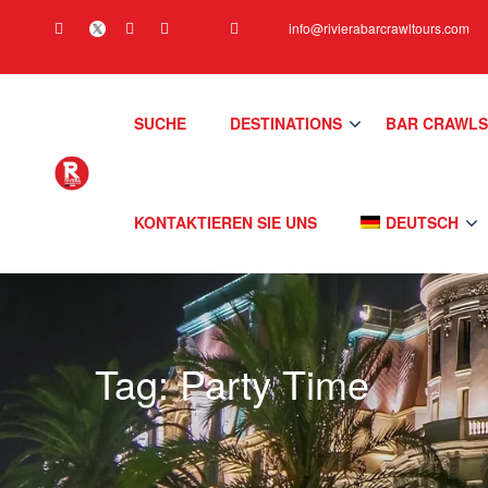
info@rivierabarcrawltours.com
SUCHE
DESTINATIONS
BAR CRAWL
KONTAKTIEREN SIE UNS
DEUTSCH
Tag:
Party Time