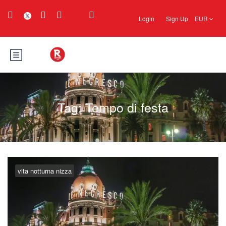
Login
Sign Up
EUR
Tag:
Tempo di festa
vita notturna nizza