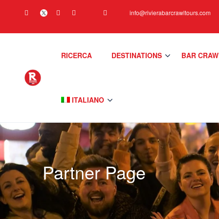
info@rivierabarcrawltours.com
RICERCA
DESTINATIONS
BAR CRAW
ITALIANO
Partner Page