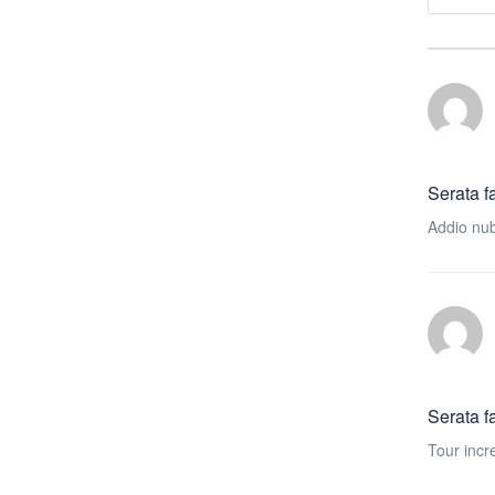
Serata f
Addio nub
Serata f
Tour incre