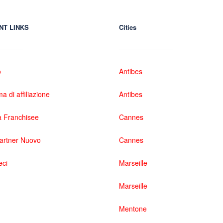
NT LINKS
Cities
o
Antibes
 di affiliazione
Antibes
 Franchisee
Cannes
partner Nuovo
Cannes
eci
Marseille
Marseille
Mentone