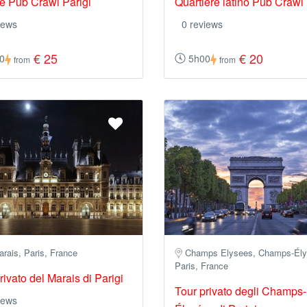
le Pub Crawl Parigi
Quartiere latino Pub Crawl 
iews
0 reviews
€ 25
€ 20
0
5h00
from
from
rais, Paris, France
Champs Elysees, Champs-Ély
Paris, France
rivato del Marais di Parigi
Tour privato degli Champs-
iews