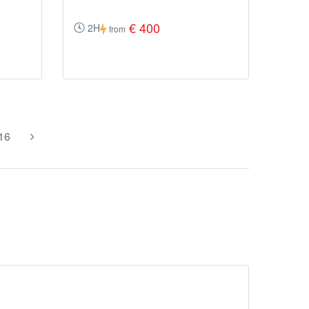
€ 400
2H
from
16