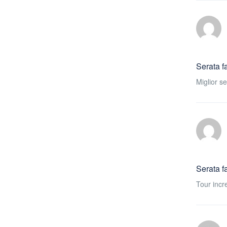
Serata f
Miglior s
Serata f
Tour incre