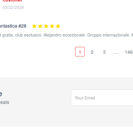
05/22/2026
antastica #28
ot gratis, club esclusivo. Alejandro eccezionale. Gruppo internazionale. M
1
2
3
…
146
e
eals