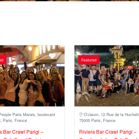
ed
Featured
People Paris Marais, boulevard
O'Jason, 12 Rue de la Huchett
, Paris, France
75005 Paris, France
a Bar Crawl Parigi –
Riviera Bar Crawl Parigi –