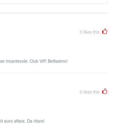
0
likes this
ar incantevole. Club VIP. Bellissimo!
0
likes this
30 euro affare. Da rifare!