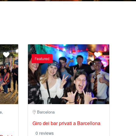
Featured
e,
Barcelona
Giro dei bar privati a Barcellona
0 reviews