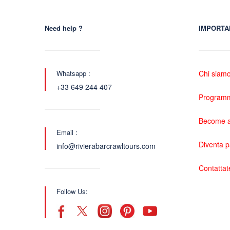
Need help ?
IMPORTA
Whatsapp :
Chi siam
+33 649 244 407
Programma
Become a
Email :
Diventa 
info@rivierabarcrawltours.com
Contattat
Follow Us: