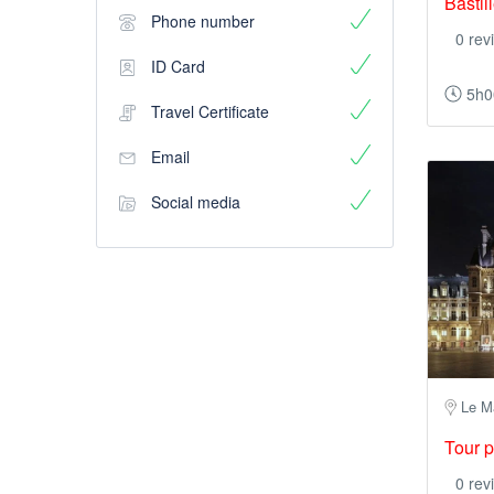
Bastil
Phone number
0 rev
ID Card
5h0
Travel Certificate
Email
Social media
Le Ma
Tour p
0 rev