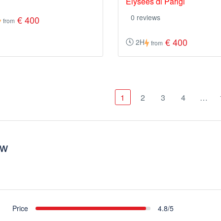
Élysées di Parigi
0 reviews
€ 400
from
€ 400
2H
from
1
2
3
4
…
ew
Price
4.8/5