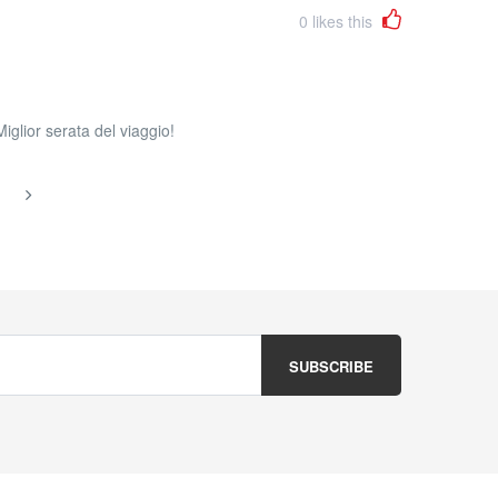
0
likes this
iglior serata del viaggio!