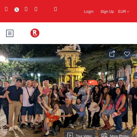
Login
Sign Up
EUR
Tour Video
More Photos