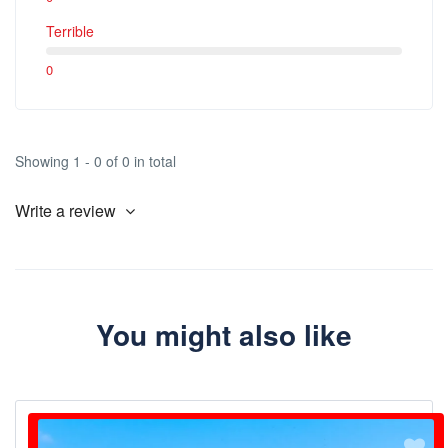
Terrible
Check the video
https://www.youtube.com/watch?
v=tybOi4hjZFQ
For private Bar Crawls, we operate all year round. You can book
0
directly through our booking system.
Showing 1 - 0 of 0 in total
Write a review
You might also like