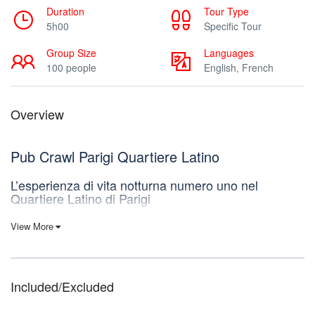
Duration
Tour Type
5h00
Specific Tour
Group Size
Languages
100 people
English, French
Overview
Pub Crawl Parigi Quartiere Latino
L’esperienza di vita notturna numero uno nel
Quartiere Latino di Parigi
Come funziona? Il tuo Pub Crawl Paris inizia all’O’Jason, un bar
View More
famoso per la sua accoglienza vivace. Si trova sulla riva sinistra,
vicino all’Île de la Cité. Proseguiamo con varie tappe per bere,
giocare e divertirci in diversi locali. Visitiamo una selezione dei
migliori bar di Parigi situati nel Quartiere Latino e il resto, come si
Included/Excluded
dice, sarà storia. Una grande festa ha bisogno di grandi festaioli,
e al Pub Crawl Paris abbiamo alcuni dei migliori. Sono quelli