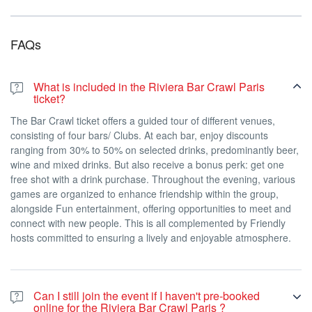
sono ammessi infradito, tute da ginnastica, magliette da calcio,
pantaloncini o canottiere.
Detto questo, è piuttosto rilassato e informale.
FAQs
Il tempo totale di cammino è di circa mezz’ora. Circa 10 minuti tra
un bar e l’altro.
What is included in the Riviera Bar Crawl Paris
È severamente vietato portare alcolici dall’esterno. È inoltre
ticket?
severamente vietato l’uso di droghe. Se qualcuno non rispetterà
The Bar Crawl ticket offers a guided tour of different venues,
queste regole, non verrà effettuato alcun rimborso in entrambi i
consisting of four bars/ Clubs. At each bar, enjoy discounts
casi.
ranging from 30% to 50% on selected drinks, predominantly beer,
I posti disponibili ogni sera sono limitati, quindi ti consigliamo di
wine and mixed drinks. But also receive a bonus perk: get one
prenotare online in anticipo perché i posti sono limitati.
free shot with a drink purchase. Throughout the evening, various
Devi avere più di 18 anni, ma anche 80 vanno bene. Crediamo
games are organized to enhance friendship within the group,
davvero che non si sia mai troppo vecchi per divertirsi.
alongside Fun entertainment, offering opportunities to meet and
connect with new people. This is all complemented by Friendly
Realizziamo anche feste originali e su misura per clienti privati,
hosts committed to ensuring a lively and enjoyable atmosphere.
gruppi e aziende.
Contattaci
in qualsiasi momento per vedere
come possiamo rendere divertente il tuo prossimo progetto.
Can I still join the event if I haven't pre-booked
online for the Riviera Bar Crawl Paris ?