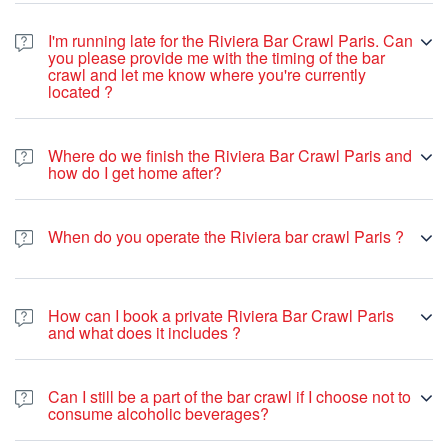
I'm running late for the Riviera Bar Crawl Paris. Can
you please provide me with the timing of the bar
crawl and let me know where you're currently
located ?
Where do we finish the Riviera Bar Crawl Paris and
how do I get home after?
We finish the Bar Crawl at a club conveniently located in
Paris
Odeon or Denfert rochereau. From there, you're within
When do you operate the Riviera bar crawl Paris ?
walking distance to the tube station. For a convenient and
cost-effective way to return home, we recommend taking
Here's the schedule for our public bar crawls:
Bolt. You can easily book a ride via this link.
How can I book a private Riviera Bar Crawl Paris
and what does it includes ?
January, February, March, April, May, June, October,
Can I still be a part of the bar crawl if I choose not to
November, Décember : Tuesday, Thursday, Friday,
consume alcoholic beverages?
You can book your private Riviera Bar Crawl in Paris
via our
Saturday
booking system on this webpage. We offer private bar crawls
Certainly! Whether you drink alcohol or not, you're welcome to