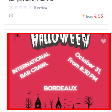
0 review
€ 35
from