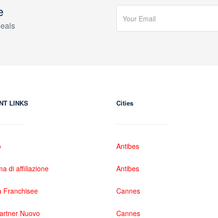
e
eals
NT LINKS
Cities
o
Antibes
 di affiliazione
Antibes
 Franchisee
Cannes
partner Nuovo
Cannes