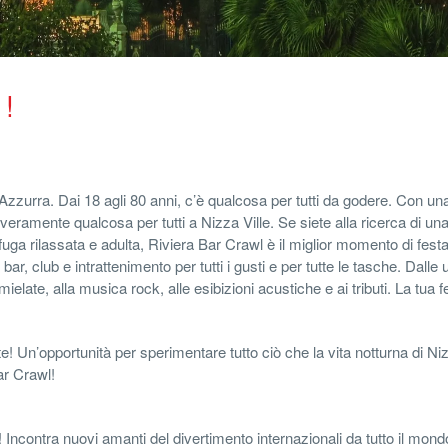
 !
 Azzurra. Dai 18 agli 80 anni, c’è qualcosa per tutti da godere. Con un
è veramente qualcosa per tutti a Nizza Ville. Se siete alla ricerca di u
 fuga rilassata e adulta, Riviera Bar Crawl è il miglior momento di fest
bar, club e intrattenimento per tutti i gusti e per tutte le tasche. Dalle 
ate, alla musica rock, alle esibizioni acustiche e ai tributi. La tua f
e! Un’opportunità per sperimentare tutto ciò che la vita notturna di N
ar Crawl!
cia! Incontra nuovi amanti del divertimento internazionali da tutto il mond