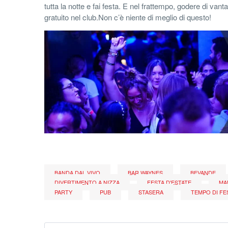
tutta la notte e fai festa. E nel frattempo, godere di vant
gratuito nel club.Non c’è niente di meglio di questo!
BANDA DAL VIVO
BAR WAYNES
BEVANDE
DIVERTIMENTO A NIZZA
FESTA D'ESTATE
MA
PARTY
PUB
STASERA
TEMPO DI FE