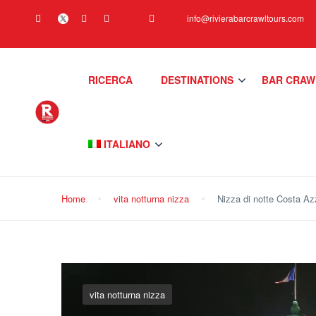
info@rivierabarcrawltours.com
RICERCA
DESTINATIONS
BAR CRAW
ITALIANO
Home
vita notturna nizza
Nizza di notte Costa Azz
vita notturna nizza