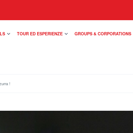
LS
TOUR ED ESPERIENZE
GROUPS & CORPORATIONS
urra !