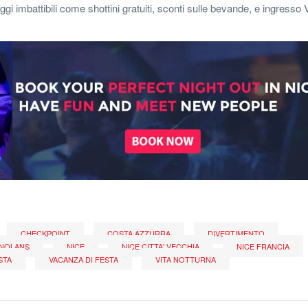
aggi imbattibili come shottini gratuiti, sconti sulle bevande, e ingresso 
CHECKPOINT
COSTA AZZURRA
DIVERTIMENTO
NOLANS
NICE
NICE CITTA' VECCHIA
NICE FRANCIA
STA
VACANZA DI FESTA
VITA NOTTURNA