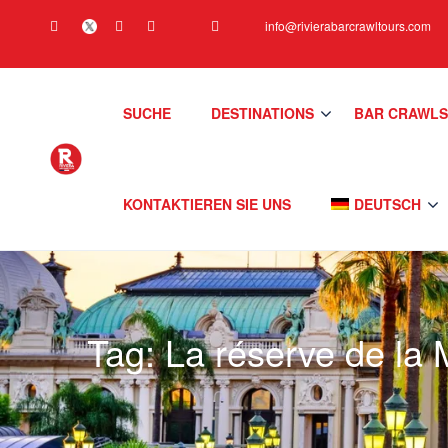
info@rivierabarcrawltours.com
SUCHE
DESTINATIONS
BAR CRAWL
KONTAKTIEREN SIE UNS
DEUTSCH
Tag:
La réserve de la 