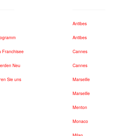
Antibes
rogramm
Antibes
 Franchisee
Cannes
werden Neu
Cannes
ren Sie uns
Marseille
Marseille
Menton
Monaco
Milan