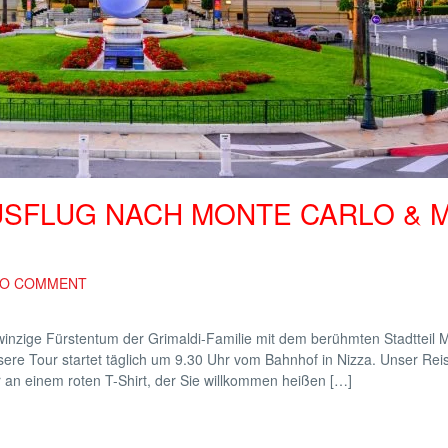
USFLUG NACH MONTE CARLO & 
O COMMENT
winzige Fürstentum der Grimaldi-Familie mit dem berühmten Stadtteil 
nsere Tour startet täglich um 9.30 Uhr vom Bahnhof in Nizza. Unser Reis
 an einem roten T-Shirt, der Sie willkommen heißen […]