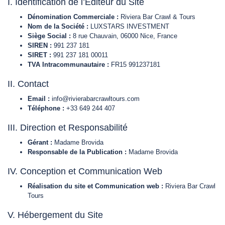
I. Identification de l’Éditeur du Site
Dénomination Commerciale :
Riviera Bar Crawl & Tours
Nom de la Société :
LUXSTARS INVESTMENT
Siège Social :
8 rue Chauvain, 06000 Nice, France
SIREN :
991 237 181
SIRET :
991 237 181 00011
TVA Intracommunautaire :
FR15 991237181
II. Contact
Email :
info@rivierabarcrawltours.com
Téléphone :
+33 649 244 407
III. Direction et Responsabilité
Gérant :
Madame Brovida
Responsable de la Publication :
Madame Brovida
IV. Conception et Communication Web
Réalisation du site et Communication web :
Riviera Bar Crawl
Tours
V. Hébergement du Site