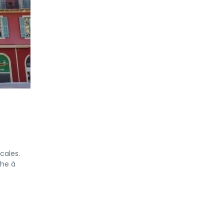
cales.
che à