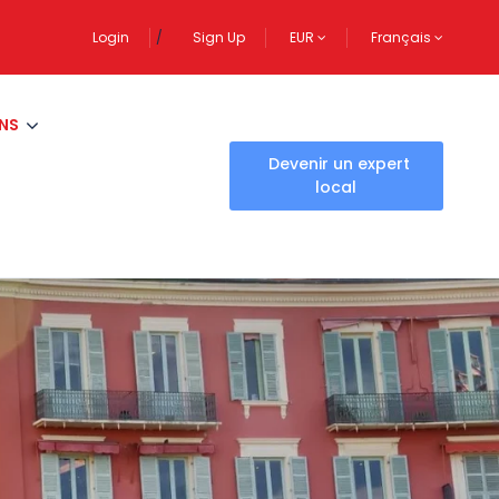
Login
Sign Up
EUR
Français
NS
Devenir un expert
local