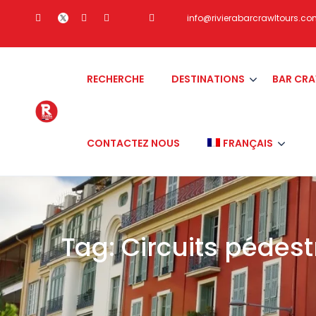
info@rivierabarcrawltours.c
RECHERCHE
DESTINATIONS
BAR CR
CONTACTEZ NOUS
FRANÇAIS
Tag:
Circuits pédest