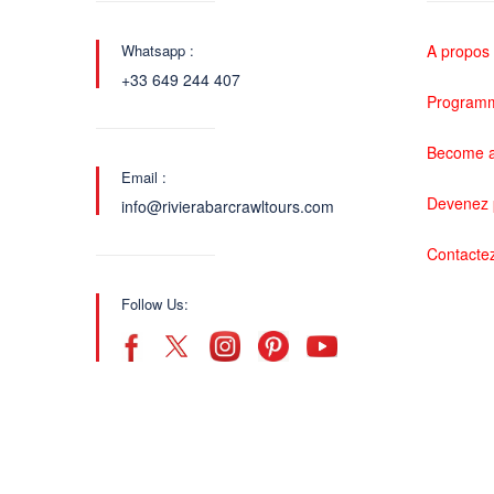
Whatsapp :
A propos
+33 649 244 407
Programme
Become a
Email :
Devenez 
info@rivierabarcrawltours.com
Contacte
Follow Us: