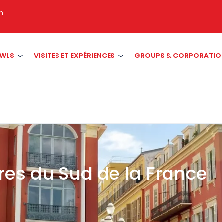
om
AWLS
VISITES ET EXPÉRIENCES
GROUPS & CORPORATIO
res du Sud de la France