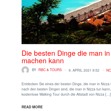
Die besten Dinge die man in
machen kann
BY
RBC & TOURS
9. APRIL 2021 9:52
N
Entdecken Sie eines der besten Dinge, die man in Nizza 
nach den besten Dingen sind, die man in Nizza tun kann,
kostenlose Walking Tour durch die Altstadt von Nizza […]
READ MORE