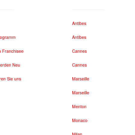
Antibes
rogramm
Antibes
 Franchisee
Cannes
werden Neu
Cannes
ren Sie uns
Marseille
Marseille
Menton
Monaco
Milan