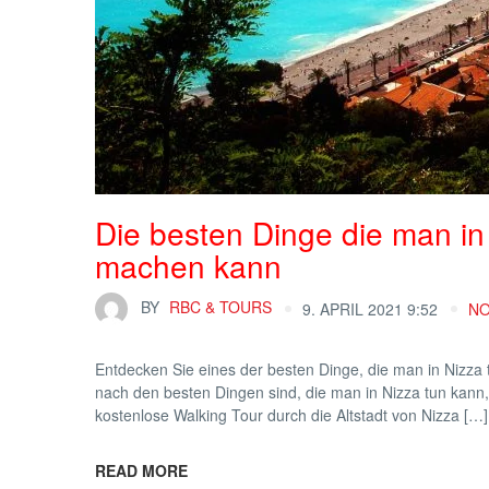
Die besten Dinge die man in
machen kann
BY
RBC & TOURS
9. APRIL 2021 9:52
N
Entdecken Sie eines der besten Dinge, die man in Nizza 
nach den besten Dingen sind, die man in Nizza tun kann,
kostenlose Walking Tour durch die Altstadt von Nizza […]
READ MORE