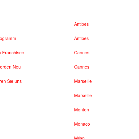
Antibes
rogramm
Antibes
 Franchisee
Cannes
werden Neu
Cannes
ren Sie uns
Marseille
Marseille
Menton
Monaco
Milan