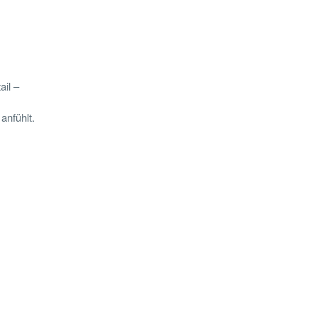
il –
anfühlt.