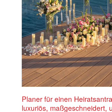
Planer für einen Heiratsantr
luxuriös, maßgeschneidert, 