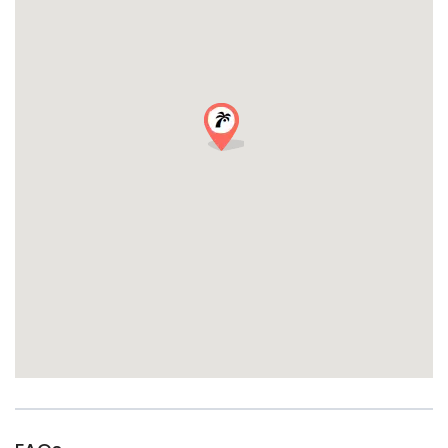
WHATSAPP : +33 649 244 07
DES INFORMATIONS PRATIQUES QUE VOUS
DEVEZ CONNAÎTRE :
Nous avons une forte demande pour nos Bar Crawls
de la St Patrick, alors assurez-vous de réserver à
l’avance pour éviter toute déception, car nous avons
un nombre limité de places disponibles.
Une pièce d’identité avec photo est requise.
Code vestimentaire :
Revêtez votre plus belle tenue
verte ! (Pas de tongs, de survêtements, de maillots
de football ou de shorts de bain).