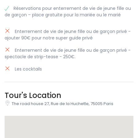
Réservations pour enterrement de vie de jeune fille ou
de garçon – place gratuite pour la mariée ou le marié
Vous cherchez un endroit où fêter la
Saint-Patrick à Paris ?
Enterrement de vie de jeune fille ou de garçon privé -
Réunissez vos amis et vivez la meilleure soirée de Paris
ajouter 90€ pour notre super guide privé
avec des invités du monde entier ! C’est bien plus qu’une
simple soirée
,
cela vous permettra de créer des souvenirs
Enterrement de vie de jeune fille ou de garçon privé -
inoubliables !
spectacle de strip-tease - 250€.
Les cocktails
Heure et lieu de la réunion :
20H30-21H30 The road
house 27, Rue de la Huchette, 75005 Paris
Date :
15 mars 2025
Tour's Location
Prix
: Early Bird : 15 Prévente : 20 Sur place : 25 €
Type d’événement :
Bar Crawl, Fête de la St Patrick
The road house 27, Rue de la Huchette, 75005 Paris
2026
Musique :
Party Mix, Commercial/Pop
Où ?
Paris
Âge minimum :
18 ans
Contact
:
email : info@rivierabarcrawltours.com ou