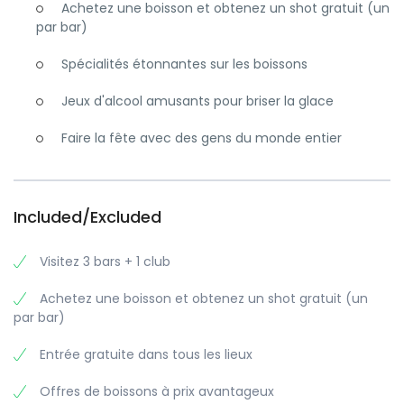
Achetez une boisson et obtenez un shot gratuit (un
nous arrêterons pour boire un verre et jouer à des jeux.
par bar)
Nous finirons dans l’un des
meilleurs bars de
Paris et le reste,
comme on dit, fera partie de l’histoire. Attendez-vous à
Spécialités étonnantes sur les boissons
vous enivrer – à la manière irlandaise !
Jeux d'alcool amusants pour briser la glace
Faire la fête avec des gens du monde entier
Included/Excluded
Visitez 3 bars + 1 club
Achetez une boisson et obtenez un shot gratuit (un
par bar)
Entrée gratuite dans tous les lieux
Offres de boissons à prix avantageux