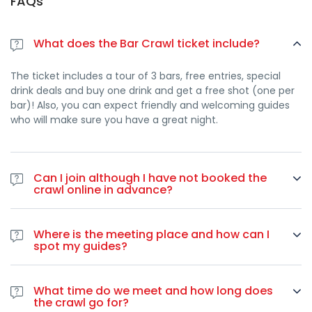
FAQs
What does the Bar Crawl ticket include?
The ticket includes a tour of 3 bars, free entries, special
drink deals and buy one drink and get a free shot (one per
bar)! Also, you can expect friendly and welcoming guides
who will make sure you have a great night.
Can I join although I have not booked the
crawl online in advance?
Yes. In case you haven’t booked online you can join the bar
crawl at any point during the night by paying 30 euros on-
Where is the meeting place and how can I
spot by using a credit card.
spot my guides?
We meet inside the bar. Our guides wear a red jacket,
sweat shirt or tee-shirt.
What time do we meet and how long does
the crawl go for?