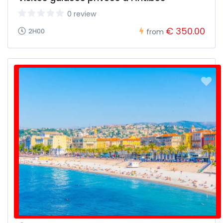
0 review
€ 350.00
2H00
from