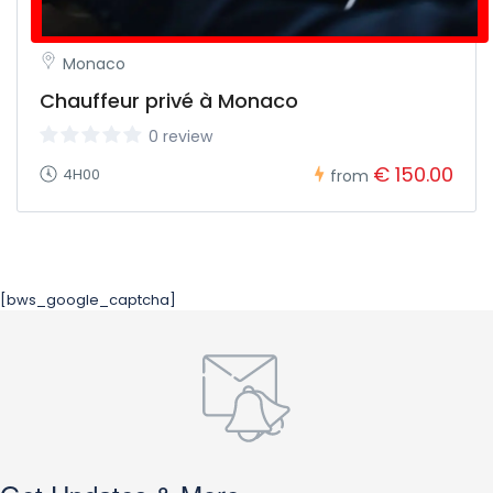
Monaco
Chauffeur privé à Monaco
0 review
€ 150.00
4H00
from
[bws_google_captcha]