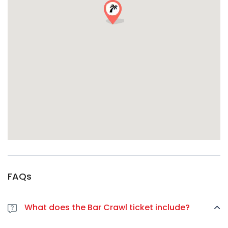
Âge requis :
18 ans minimum… mais 80 ans aussi. On n’est
jamais trop vieux pour s’amuser !
Réservez dès maintenant et créez des souvenirs
inoubliables
Groupe d’amis, anniversaire, enterrement de vie de garçon
ou de jeune fille, ou simplement envie de découvrir ce qui
se passe lorsque les cultures française et allemande
s’affrontent ? Votre tournée privée des bars vous attend.
Réservez votre soirée dès maintenant !
FAQs
What does the Bar Crawl ticket include?