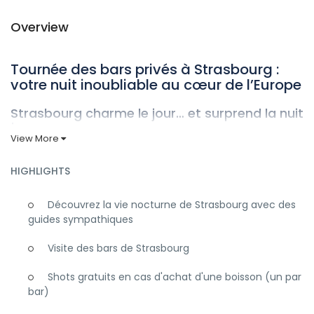
Overview
Tournée des bars privés à Strasbourg :
votre nuit inoubliable au cœur de l’Europe
Strasbourg charme le jour… et surprend la nuit
!
View More
À cheval sur la frontière entre la France et l’Allemagne,
Strasbourg est une ville à double culture et doublement
HIGHLIGHTS
amusante. Au-delà des maisons à colombages de conte
de fées et de la majestueuse cathédrale se cache une vie
Découvrez la vie nocturne de Strasbourg avec des
nocturne florissante, alimentée par une population
guides sympathiques
étudiante massive et une tradition de la bière
profondément enracinée. La capitale alsacienne sait allier
Visite des bars de Strasbourg
l’élégance française à l’enthousiasme allemand pour une
soirée digne de ce nom. Prêt à découvrir le meilleur de ces
Shots gratuits en cas d'achat d'une boisson (un par
deux mondes ? Notre
tournée des bars privés
vous
bar)
emmène dans un voyage inoubliable !