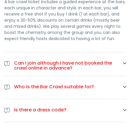
A bar crawl ticket includes a guided experience at the bars,
each unique in character and style. In each bar, you will
receive a free shot if you buy 1 drink (1 at each bar), and
enjoy a 30-50% discounts on certain drinks (mostly beer
and mixed drinks). We play several games every night to
boost the chemistry among the group and you can also
expect friendly hosts dedicated to having a lot of fun.
Can I join although I have not booked the
crawl online in advance?
Yes. In case you haven’t booked online you can join the bar
crawl at any point during the night by paying 25 euros by
Who is the Bar Crawl suitable for?
card.
Bar crawl is suitable for all people older than 18 years of
age. There is no upper limit, you are welcome to join us if
Is there a dress code?
you are 84 as long as you want to have fun. We always
have people from all around the world so the main spoken
We want you to have a wonderful time so dress to impress
language is English. However, our guides speak French, and
- we are in France after all! Strictly, no flip-flops, tracksuits,