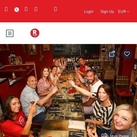
Login
Sign Up
EUR
More Photos