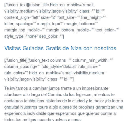
[/fusion_text][fusion_title hide_on_mobile=”small-
visibility,medium-visibility,large-visibility” class=”” id=””
content_align=”left” size=”2″ font_size=”” line_height=””
letter_spacing=”” margin_top=”” margin_bottom=””
margin_top_mobile=”” margin_bottom_mobile=”” text_color=””
style_type=”none” sep_color=””]
Visitas Guiadas Gratis de Niza con nosotros
[/fusion_title][fusion_text columns=”” column_min_width=””
column_spacing=”” rule_style=”default” rule_size=””
rule_color=”” hide_on_mobile=”small-visibility,medium-
visibility,large-visibility” class=”” id=””]
Te invitamos a caminar juntos frente a un impresionante
atardecer a lo largo del Camino de los Ingleses, mientras te
contamos fantásticas historias de la ciudad y lo mejor ¡de forma
gratuita! Nuestros tours a pie a base de propinas garantizan una
experiencia inolvidable que esperamos que quieras contar a
todos tus amigos cuando vuelvas a casa.