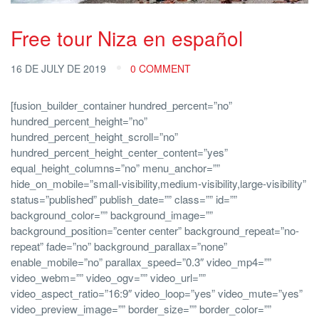
Free tour Niza en español
16 DE JULY DE 2019
0 COMMENT
[fusion_builder_container hundred_percent=”no”
hundred_percent_height=”no”
hundred_percent_height_scroll=”no”
hundred_percent_height_center_content=”yes”
equal_height_columns=”no” menu_anchor=””
hide_on_mobile=”small-visibility,medium-visibility,large-visibility”
status=”published” publish_date=”” class=”” id=””
background_color=”” background_image=””
background_position=”center center” background_repeat=”no-
repeat” fade=”no” background_parallax=”none”
enable_mobile=”no” parallax_speed=”0.3″ video_mp4=””
video_webm=”” video_ogv=”” video_url=””
video_aspect_ratio=”16:9″ video_loop=”yes” video_mute=”yes”
video_preview_image=”” border_size=”” border_color=””