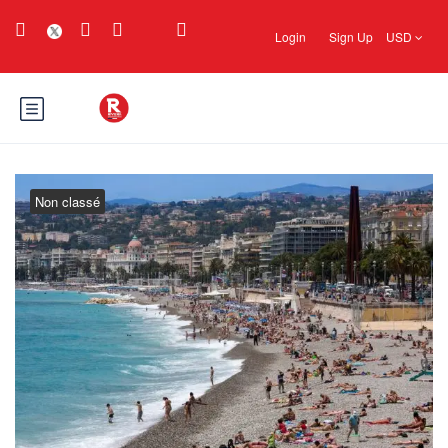
Login
Sign Up
USD
Non classé