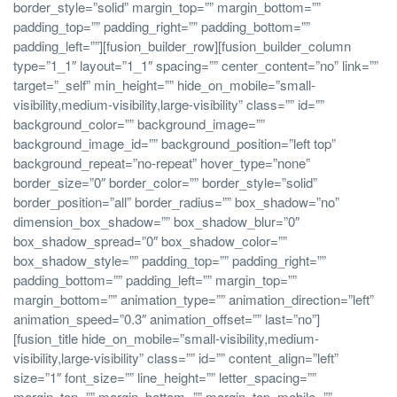
border_style=”solid” margin_top=”” margin_bottom=””
padding_top=”” padding_right=”” padding_bottom=””
padding_left=””][fusion_builder_row][fusion_builder_column
type=”1_1″ layout=”1_1″ spacing=”” center_content=”no” link=””
target=”_self” min_height=”” hide_on_mobile=”small-
visibility,medium-visibility,large-visibility” class=”” id=””
background_color=”” background_image=””
background_image_id=”” background_position=”left top”
background_repeat=”no-repeat” hover_type=”none”
border_size=”0″ border_color=”” border_style=”solid”
border_position=”all” border_radius=”” box_shadow=”no”
dimension_box_shadow=”” box_shadow_blur=”0″
box_shadow_spread=”0″ box_shadow_color=””
box_shadow_style=”” padding_top=”” padding_right=””
padding_bottom=”” padding_left=”” margin_top=””
margin_bottom=”” animation_type=”” animation_direction=”left”
animation_speed=”0.3″ animation_offset=”” last=”no”]
[fusion_title hide_on_mobile=”small-visibility,medium-
visibility,large-visibility” class=”” id=”” content_align=”left”
size=”1″ font_size=”” line_height=”” letter_spacing=””
margin_top=”” margin_bottom=”” margin_top_mobile=””