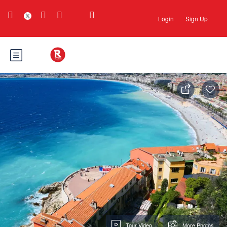
Login
Sign Up
Tour Video
More Photos