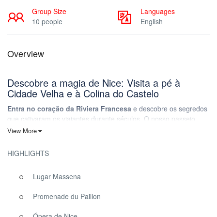
Group Size
Languages
10 people
English
Overview
Descobre a magia de Nice: Visita a pé à
Cidade Velha e à Colina do Castelo
Entra no coração da Riviera Francesa
e descobre os segredos
que cativaram os viajantes durante séculos. O nosso passeio
guiado a pé pela encantadora Cidade Velha de Nice e pela
View More
majestosa Colina do Castelo não é apenas um passeio – é uma
viagem sensorial pela história, cultura e beleza mediterrânica de
HIGHLIGHTS
cortar a respiração.
Lugar Massena
Porque é que esta visita guiada vai transformar a
tua visita
Promenade du Paillon
Caminha
com guias locais apaixonados
que conhecem cada
beco escondido, cada praça banhada pelo sol e cada história
Ópera de Nice