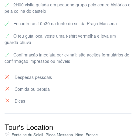
recordarás para sempre.
2H00 visita guiada em pequeno grupo pelo centro histórico e
pela colina do castelo
Estás pronto para descobrir porque é que Nice é chamada
“La Belle” há séculos?
Encontro às 10h30 na fonte do sol da Praça Masséna
Reserva hoje o teu passeio a pé e deixa a magia começar.
O teu guia local veste uma t-shirt vermelha e leva um
guarda-chuva
Confirmação imediata por e-mail: são aceites formulários de
confirmação impressos ou móveis
Despesas pessoais
Comida ou bebida
Dicas
Tour's Location
Fontaine du Soleil, Place Massena, Nice, France