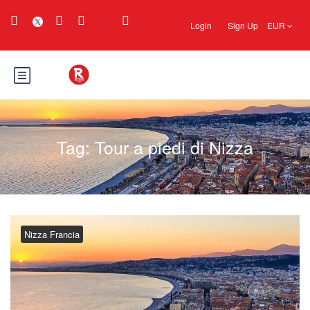
Login
Sign Up
EUR
Tag:
Tour a piedi di Nizza
Nizza Francia