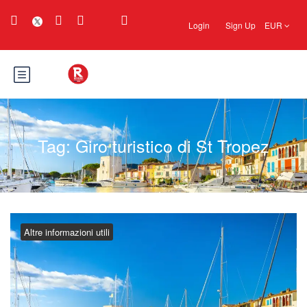
Login
Sign Up
EUR
Tag:
Giro turistico di St Tropez
Altre informazioni utili