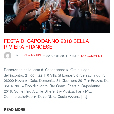
FESTA DI CAPODANNO 2018 BELLA
RIVIERA FRANCESE
BY
RBC & TOURS
22 APRIL 2021 14:43
NO COMMENT
Descrizione della festa di Capodanno: ► Ora e luogo
dell’incontro: 21:00 – 22H10 Villa St Exupery 6 rue sacha guitry
06000 Nizza ► Data: Domenica 31 Dicembre 2017 ►Prezzo: Da
35€ a 70€ ►Tipo di evento: Bar Crawl, Festa di Capodanno
2018, Something A Little Different ►Musica: Party Mix,
Commerciale/Pop ► Dove Nizza Costa Azzurra […]
READ MORE