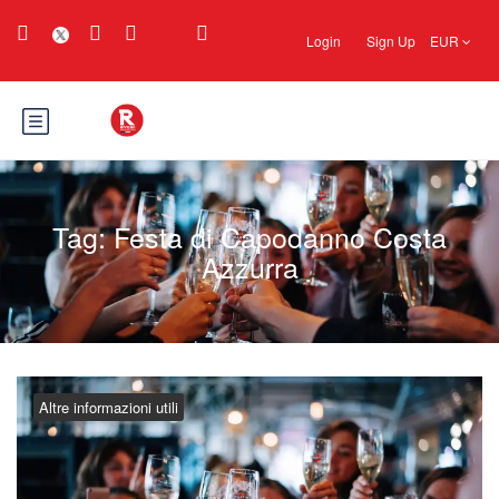
Login
Sign Up
EUR
Tag:
Festa di Capodanno Costa
Azzurra
Altre informazioni utili