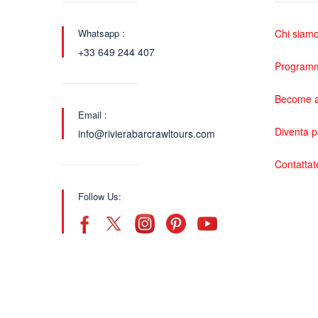
Whatsapp :
Chi siam
+33 649 244 407
Programma
Become a
Email :
Diventa 
info@rivierabarcrawltours.com
Contattat
Follow Us: