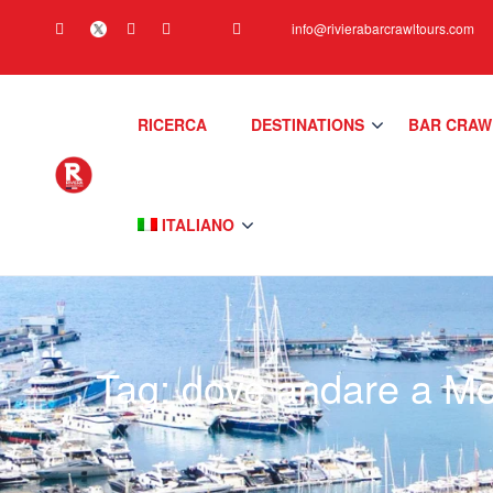
info@rivierabarcrawltours.com
RICERCA
DESTINATIONS
BAR CRAW
ITALIANO
Tag:
dove andare a M