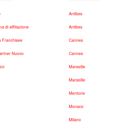
o
Antibes
 di affiliazione
Antibes
 Franchisee
Cannes
partner Nuovo
Cannes
eci
Marseille
Marseille
Mentone
Monaco
Milano