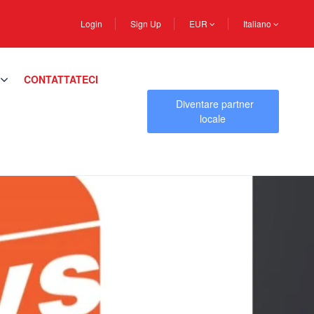
Login
Sign Up
EUR
Italiano
CONTATTATECI
Diventare partner
locale