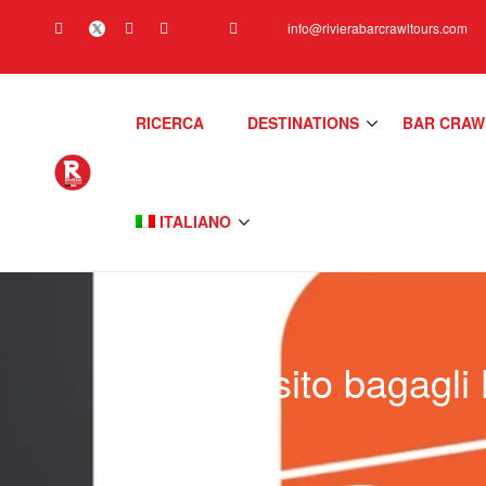
info@rivierabarcrawltours.com
RICERCA
DESTINATIONS
BAR CRAW
ITALIANO
Tag:
Deposito bagagli