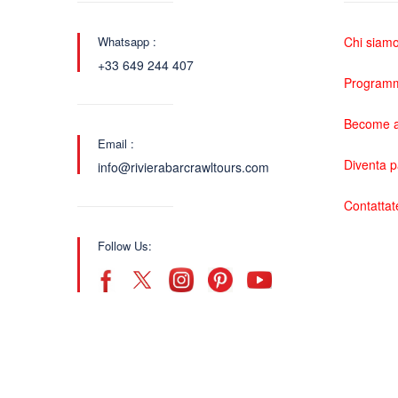
Whatsapp :
Chi siam
+33 649 244 407
Programma
Become a
Email :
Diventa 
info@rivierabarcrawltours.com
Contattat
Follow Us: