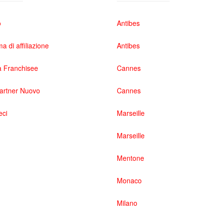
o
Antibes
 di affiliazione
Antibes
 Franchisee
Cannes
partner Nuovo
Cannes
eci
Marseille
Marseille
Mentone
Monaco
Milano