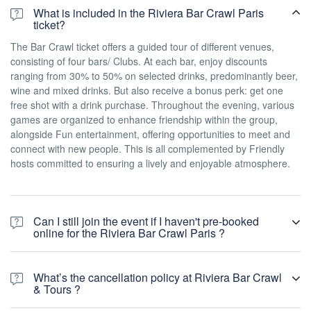
What is included in the Riviera Bar Crawl Paris
ticket?
The Bar Crawl ticket offers a guided tour of different venues,
consisting of four bars/ Clubs. At each bar, enjoy discounts
ranging from 30% to 50% on selected drinks, predominantly beer,
wine and mixed drinks. But also receive a bonus perk: get one
free shot with a drink purchase. Throughout the evening, various
games are organized to enhance friendship within the group,
alongside Fun entertainment, offering opportunities to meet and
connect with new people. This is all complemented by Friendly
hosts committed to ensuring a lively and enjoyable atmosphere.
Can I still join the event if I haven't pre-booked
online for the Riviera Bar Crawl Paris ?
Certainly. Even if you haven't made an online booking, you're
welcome to join the bar crawl at any point during the night. The
What’s the cancellation policy at Riviera Bar Crawl
price varies according to the season. From April to September, it's
& Tours ?
25€ on the spot, and from October to March it's 20€ (excluding