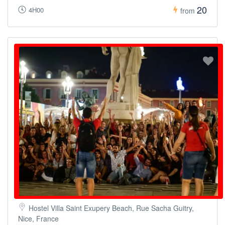
20
4H00
from
Hostel Villa Saint Exupery Beach, Rue Sacha Guitry,
Nice, France