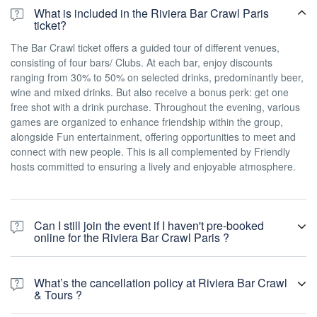
What is included in the Riviera Bar Crawl Paris
ticket?
The Bar Crawl ticket offers a guided tour of different venues,
consisting of four bars/ Clubs. At each bar, enjoy discounts
ranging from 30% to 50% on selected drinks, predominantly beer,
wine and mixed drinks. But also receive a bonus perk: get one
free shot with a drink purchase. Throughout the evening, various
games are organized to enhance friendship within the group,
alongside Fun entertainment, offering opportunities to meet and
connect with new people. This is all complemented by Friendly
hosts committed to ensuring a lively and enjoyable atmosphere.
Can I still join the event if I haven't pre-booked
online for the Riviera Bar Crawl Paris ?
Certainly. Even if you haven't made an online booking, you're
welcome to join the bar crawl at any point during the night. The
What’s the cancellation policy at Riviera Bar Crawl
price varies according to the season. From April to September, it's
& Tours ?
25€ on the spot, and from October to March it's 20€ (excluding