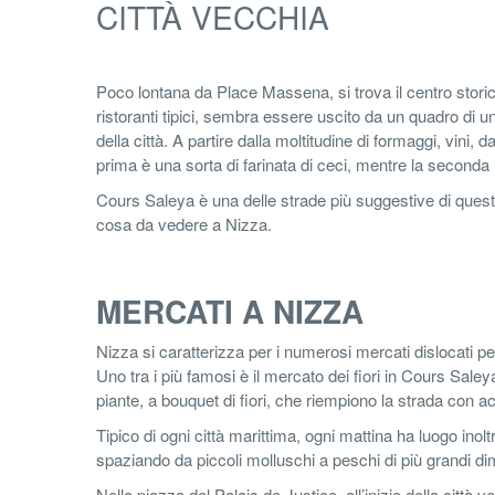
CITTÀ VECCHIA
Poco lontana da Place Massena, si trova il centro storic
ristoranti tipici, sembra essere uscito da un quadro di un pi
della città. A partire dalla moltitudine di formaggi, vini, d
prima è una sorta di farinata di ceci, mentre la seconda
Cours Saleya è una delle strade più suggestive di questa 
cosa da vedere a Nizza.
MERCATI A NIZZA
Nizza si caratterizza per i numerosi mercati dislocati per
Uno tra i più famosi è il mercato dei fiori in Cours Sale
piante, a bouquet di fiori, che riempiono la strada con ac
Tipico di ogni città marittima, ogni mattina ha luogo inol
spaziando da piccoli molluschi a peschi di più grandi di
Nella piazza del Palais de Justice, all’inizio della città ve