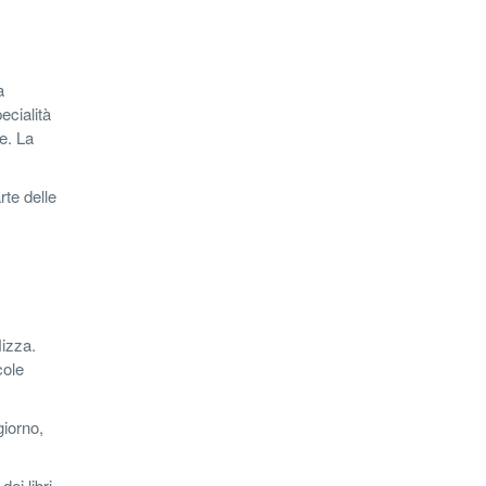
a
ecialità
re. La
rte delle
Nizza.
cole
giorno,
dei libri