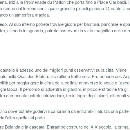
inizia la Promenade du Paillon che porta fino a Place Garibaldi. Il
iescono dal terreno con il quale grandi e piccoli giocano. Durante la no
reando un’atmosfera magica.
o. Al suo interno potrete trovare giochi per bambini, panchine e spa
Inoltre, alzando lo sguardo, potrete osservare la vista magnifica delle 
l castello è adesso uno dei migliori punti osservativi sulla città. Viene
uato nella Quai des Etats-units (ultimo tratto nella Promenade des Angl
ilità per raggiungere la cima della collina: attraverso le scale o l’asc
i tappa. Il percorso si addentra in giardini, in piccole stradine tra gli a
ra camminata potrete intravedere, tra le foglie degli alberi, differenti v
dino dove potrete godervi il panorama da entrambi i lati. Da una parte 
ll’altra quella sul porto.
orre Belanda e la cascata. Entrambe costruite nel XIX secolo, la prima