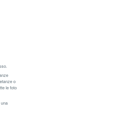
sso.
tanze
ietanze o
te le foto
s una