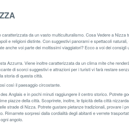
IZZA
 è caratterizzata da un vasto multiculturalismo. Cosa Vedere a Nizza t
oli e religioni distinte. Con suggestivi panorami e spettacoli naturali,
Fate anche voi parte dei moltissimi viaggiatori? Ecco a voi dei consigli ut
Costa Azzurra. Viene inoltre caratterizzata da un clima mite che renderà
ante di scorci suggestivi e attrazioni per i turisti vi farà restare senza
a storia di questa città.
si così il paesaggio circostante.
s Anglais e in pochi minuti raggiungere il centro storico. Potrete go
e piazze della città. Scoprirete, inoltre, le tipicità della città nizzarda
le strade di Nizza. Potrete gustare pietanze tradizionali, provare i pr
o. Rimarrete sorpresi dalla cordialità degli abitanti e verrete trasportati
ogni angolo.