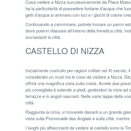
Cosa vedere a Nizza successivamente da Place Massena, 
ha la particolarità di possedere fontane d’acqua che fuor
getti d’acqua si animano con luci e i giochi di colore c
Continuando a camminare, potrete trovare un parco estes
dove potervi rilassare all’interno della frenetica città. 
sovrastanti la città.
CASTELLO DI NIZZA
Inizialmente costruito per ragioni militari nel XI secolo, i
considerato un must tra le cose da visitare a Nizza. Sit
offrirà una magnifica vista sulla costa. Avrete due possib
più consigliata è salendo a piedi, godendovi la vista ad ogn
terrazze e in angoli nascosti. Nelle varie tappe della vost
città.
Raggiunta la cima, vi troverete davanti a un grande giar
vista sulla Promenade des Anglais e sulla città, mentre da
I luoghi più affascinanti da vedere al castello sono la T