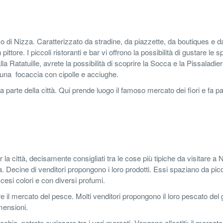
o di Nizza. Caratterizzato da stradine, da piazzette, da boutiques e d
ttore. I piccoli ristoranti e bar vi offrono la possibilità di gustare le sp
alla Ratatuille, avrete la possibilità di scoprire la Socca e la Pissaladie
 una focaccia con cipolle e acciughe.
parte della città. Qui prende luogo il famoso mercato dei fiori e fa pa
 la città, decisamente consigliati tra le cose più tipiche da visitare a 
ya. Decine di venditori propongono i loro prodotti. Essi spaziano da pic
cesi colori e con diversi profumi.
tre il mercato del pesce. Molti venditori propongono il loro pescato del 
mensioni.
cchia, potrete curiosare tra i vari mercati. Vengono allestiti: il mercato 