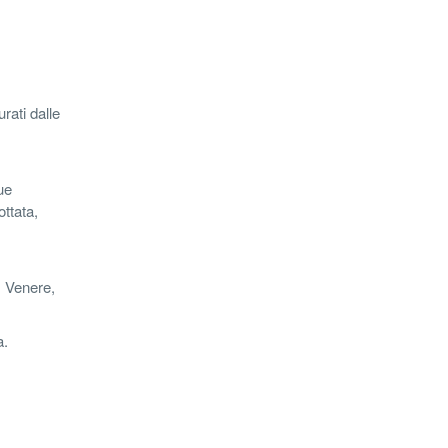
rati dalle
ue
ottata,
, Venere,
a.