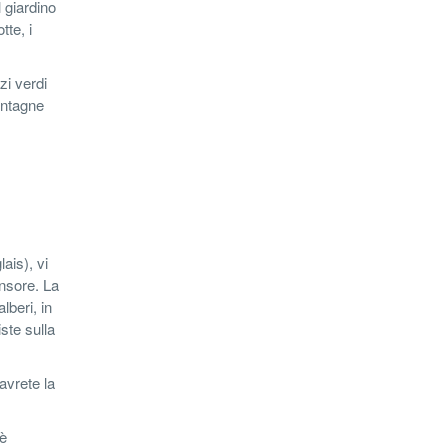
 giardino
tte, i
zi verdi
montagne
ais), vi
ensore. La
lberi, in
iste sulla
avrete la
 è