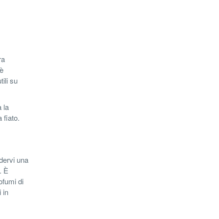
ra
 è
ili su
 la
 fiato.
dervi una
. È
ofumi di
 in