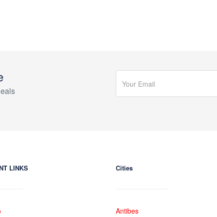
e
eals
NT LINKS
Cities
o
Antibes