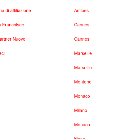
 di affiliazione
Antibes
 Franchisee
Cannes
partner Nuovo
Cannes
eci
Marseille
Marseille
Mentone
Monaco
Milano
Monaco
Nissa