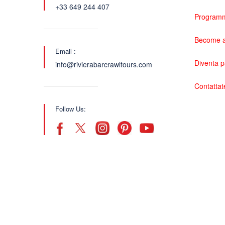
+33 649 244 407
Programma
Become a
Email :
Diventa 
info@rivierabarcrawltours.com
Contattat
Follow Us: