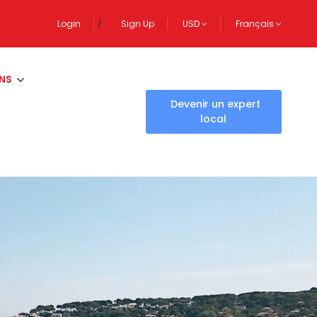
Login
Sign Up
USD
Français
NS
Devenir un expert
local