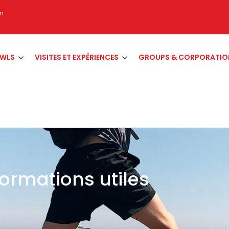
om
AWLS
VISITES ET EXPÉRIENCES
GROUPS & CORPORATIO
formations utiles