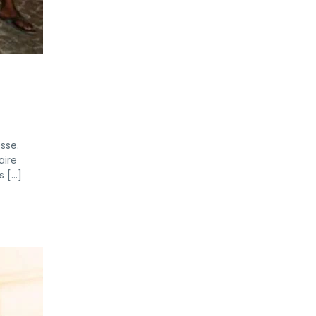
sse.
aire
s […]