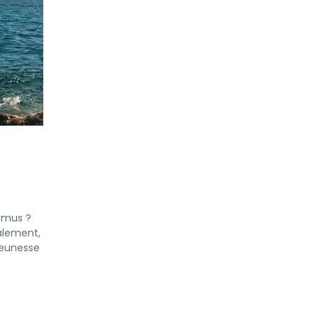
asmus ?
alement,
jeunesse