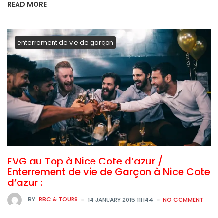
READ MORE
enterrement de vie de garçon
EVG au Top à Nice Cote d’azur /
Enterrement de vie de Garçon à Nice Cote
d’azur :
BY
RBC & TOURS
14 JANUARY 2015 11H44
NO COMMENT