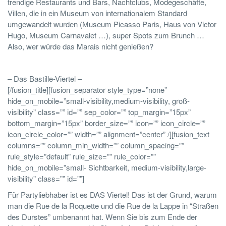
trendige Restaurants und Bars, Nachtclubs, Modegeschäfte,
Villen, die in ein Museum von internationalem Standard
umgewandelt wurden (Museum Picasso Paris, Haus von Victor
Hugo, Museum Carnavalet …), super Spots zum Brunch …
Also, wer würde das Marais nicht genießen?
– Das Bastille-Viertel –
[/fusion_title][fusion_separator style_type=”none”
hide_on_mobile=”small-visibility,medium-visibility, groß-
visibility” class=”” id=”” sep_color=”” top_margin=”15px”
bottom_margin=”15px” border_size=”” icon=”” icon_circle=””
icon_circle_color=”” width=”” alignment=”center” /][fusion_text
columns=”” column_min_width=”” column_spacing=””
rule_style=”default” rule_size=”” rule_color=””
hide_on_mobile=”small- Sichtbarkeit, medium-visibility,large-
visibility” class=”” id=””]
Für Partyliebhaber ist es DAS Viertel! Das ist der Grund, warum
man die Rue de la Roquette und die Rue de la Lappe in “Straßen
des Durstes” umbenannt hat. Wenn Sie bis zum Ende der