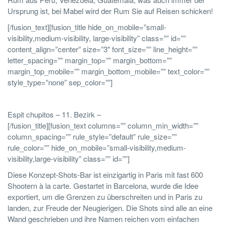
Ursprung ist, bei Mabel wird der Rum Sie auf Reisen schicken!
[/fusion_text][fusion_title hide_on_mobile=”small-
visibility,medium-visibility, large-visibility” class=”” id=””
content_align=”center” size=”3″ font_size=”” line_height=””
letter_spacing=”” margin_top=”” margin_bottom=””
margin_top_mobile=”” margin_bottom_mobile=”” text_color=””
style_type=”none” sep_color=””]
Espit chupitos – 11. Bezirk –
[/fusion_title][fusion_text columns=”” column_min_width=””
column_spacing=”” rule_style=”default” rule_size=””
rule_color=”” hide_on_mobile=”small-visibility,medium-
visibility,large-visibility” class=”” id=””]
Diese Konzept-Shots-Bar ist einzigartig in Paris mit fast 600
Shootern à la carte. Gestartet in Barcelona, wurde die Idee
exportiert, um die Grenzen zu überschreiten und in Paris zu
landen, zur Freude der Neugierigen. Die Shots sind alle an eine
Wand geschrieben und ihre Namen reichen vom einfachen