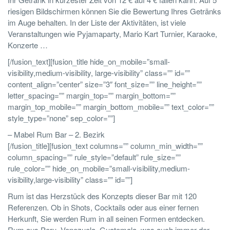
riesigen Bildschirmen können Sie die Bewertung Ihres Getränks
im Auge behalten. In der Liste der Aktivitäten, ist viele
Veranstaltungen wie Pyjamaparty, Mario Kart Turnier, Karaoke,
Konzerte …
[/fusion_text][fusion_title hide_on_mobile=”small-
visibility,medium-visibility, large-visibility” class=”” id=””
content_align=”center” size=”3″ font_size=”” line_height=””
letter_spacing=”” margin_top=”” margin_bottom=””
margin_top_mobile=”” margin_bottom_mobile=”” text_color=””
style_type=”none” sep_color=””]
– Mabel Rum Bar – 2. Bezirk
[/fusion_title][fusion_text columns=”” column_min_width=””
column_spacing=”” rule_style=”default” rule_size=””
rule_color=”” hide_on_mobile=”small-visibility,medium-
visibility,large-visibility” class=”” id=””]
Rum ist das Herzstück des Konzepts dieser Bar mit 120
Referenzen. Ob in Shots, Cocktails oder aus einer fernen
Herkunft, Sie werden Rum in all seinen Formen entdecken.
Rum aus Peru, Venezuela, Guatemala, was auch immer der