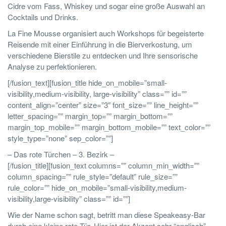
Cidre vom Fass, Whiskey und sogar eine große Auswahl an
Cocktails und Drinks.
La Fine Mousse organisiert auch Workshops für begeisterte
Reisende mit einer Einführung in die Bierverkostung, um
verschiedene Bierstile zu entdecken und Ihre sensorische
Analyse zu perfektionieren.
[/fusion_text][fusion_title hide_on_mobile=”small-
visibility,medium-visibility, large-visibility” class=”” id=””
content_align=”center” size=”3″ font_size=”” line_height=””
letter_spacing=”” margin_top=”” margin_bottom=””
margin_top_mobile=”” margin_bottom_mobile=”” text_color=””
style_type=”none” sep_color=””]
– Das rote Türchen – 3. Bezirk –
[/fusion_title][fusion_text columns=”” column_min_width=””
column_spacing=”” rule_style=”default” rule_size=””
rule_color=”” hide_on_mobile=”small-visibility,medium-
visibility,large-visibility” class=”” id=””]
Wie der Name schon sagt, betritt man diese Speakeasy-Bar
durch eine kleine rote Tür. Hier ist der Akzent sehr “englisch”