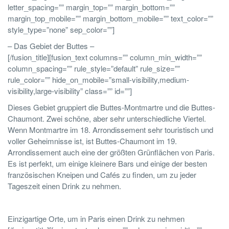
letter_spacing=”” margin_top=”” margin_bottom=””
margin_top_mobile=”” margin_bottom_mobile=”” text_color=””
style_type=”none” sep_color=””]
– Das Gebiet der Buttes –
[/fusion_title][fusion_text columns=”” column_min_width=””
column_spacing=”” rule_style=”default” rule_size=””
rule_color=”” hide_on_mobile=”small-visibility,medium-
visibility,large-visibility” class=”” id=””]
Dieses Gebiet gruppiert die Buttes-Montmartre und die Buttes-
Chaumont. Zwei schöne, aber sehr unterschiedliche Viertel.
Wenn Montmartre im 18. Arrondissement sehr touristisch und
voller Geheimnisse ist, ist Buttes-Chaumont im 19.
Arrondissement auch eine der größten Grünflächen von Paris.
Es ist perfekt, um einige kleinere Bars und einige der besten
französischen Kneipen und Cafés zu finden, um zu jeder
Tageszeit einen Drink zu nehmen.
Einzigartige Orte, um in Paris einen Drink zu nehmen