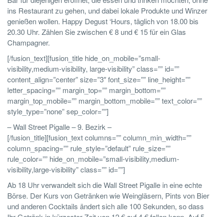
ins Restaurant zu gehen, und dabei lokale Produkte und Winzer
genießen wollen. Happy Degust ‘Hours, täglich von 18.00 bis
20.30 Uhr. Zählen Sie zwischen € 8 und € 15 für ein Glas
Champagner.
[/fusion_text][fusion_title hide_on_mobile=”small-
visibility,medium-visibility, large-visibility” class=”” id=””
content_align=”center” size=”3″ font_size=”” line_height=””
letter_spacing=”” margin_top=”” margin_bottom=””
margin_top_mobile=”” margin_bottom_mobile=”” text_color=””
style_type=”none” sep_color=””]
– Wall Street Pigalle – 9. Bezirk –
[/fusion_title][fusion_text columns=”” column_min_width=””
column_spacing=”” rule_style=”default” rule_size=””
rule_color=”” hide_on_mobile=”small-visibility,medium-
visibility,large-visibility” class=”” id=””]
Ab 18 Uhr verwandelt sich die Wall Street Pigalle in eine echte
Börse. Der Kurs von Getränken wie Weingläsern, Pints von Bier
und anderen Cocktails ändert sich alle 100 Sekunden, so dass
Ihr Getränk in kürzester Zeit von 12 € auf 4 € fallen kann. Auf 5