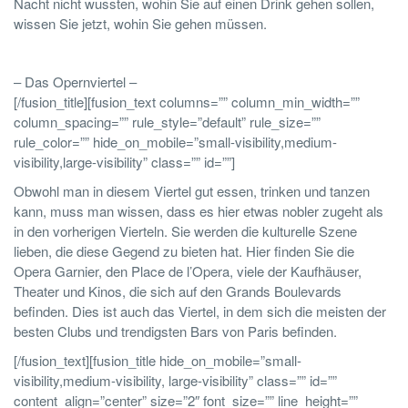
Nacht nicht wussten, wohin Sie auf einen Drink gehen sollen,
wissen Sie jetzt, wohin Sie gehen müssen.
– Das Opernviertel –
[/fusion_title][fusion_text columns=”” column_min_width=””
column_spacing=”” rule_style=”default” rule_size=””
rule_color=”” hide_on_mobile=”small-visibility,medium-
visibility,large-visibility” class=”” id=””]
Obwohl man in diesem Viertel gut essen, trinken und tanzen
kann, muss man wissen, dass es hier etwas nobler zugeht als
in den vorherigen Vierteln. Sie werden die kulturelle Szene
lieben, die diese Gegend zu bieten hat. Hier finden Sie die
Opera Garnier, den Place de l’Opera, viele der Kaufhäuser,
Theater und Kinos, die sich auf den Grands Boulevards
befinden. Dies ist auch das Viertel, in dem sich die meisten der
besten Clubs und trendigsten Bars von Paris befinden.
[/fusion_text][fusion_title hide_on_mobile=”small-
visibility,medium-visibility, large-visibility” class=”” id=””
content_align=”center” size=”2″ font_size=”” line_height=””