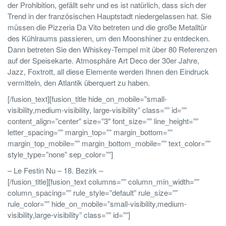
der Prohibition, gefällt sehr und es ist natürlich, dass sich der
Trend in der französischen Hauptstadt niedergelassen hat. Sie
müssen die Pizzeria Da Vito betreten und die große Metalltür
des Kühlraums passieren, um den Moonshiner zu entdecken.
Dann betreten Sie den Whiskey-Tempel mit über 80 Referenzen
auf der Speisekarte. Atmosphäre Art Deco der 30er Jahre,
Jazz, Foxtrott, all diese Elemente werden Ihnen den Eindruck
vermitteln, den Atlantik überquert zu haben.
[/fusion_text][fusion_title hide_on_mobile=”small-
visibility,medium-visibility, large-visibility” class=”” id=””
content_align=”center” size=”3″ font_size=”” line_height=””
letter_spacing=”” margin_top=”” margin_bottom=””
margin_top_mobile=”” margin_bottom_mobile=”” text_color=””
style_type=”none” sep_color=””]
– Le Festin Nu – 18. Bezirk –
[/fusion_title][fusion_text columns=”” column_min_width=””
column_spacing=”” rule_style=”default” rule_size=””
rule_color=”” hide_on_mobile=”small-visibility,medium-
visibility,large-visibility” class=”” id=””]