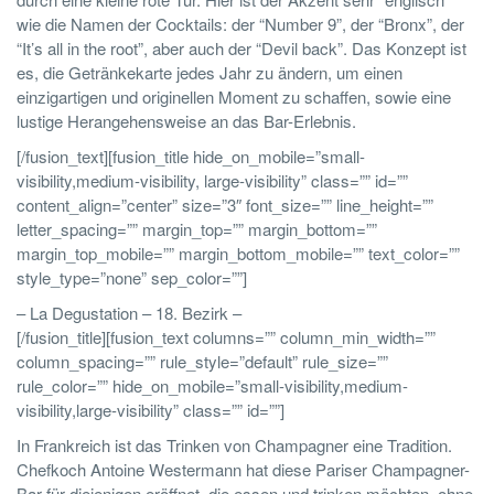
wie die Namen der Cocktails: der “Number 9”, der “Bronx”, der
“It’s all in the root”, aber auch der “Devil back”. Das Konzept ist
es, die Getränkekarte jedes Jahr zu ändern, um einen
einzigartigen und originellen Moment zu schaffen, sowie eine
lustige Herangehensweise an das Bar-Erlebnis.
[/fusion_text][fusion_title hide_on_mobile=”small-
visibility,medium-visibility, large-visibility” class=”” id=””
content_align=”center” size=”3″ font_size=”” line_height=””
letter_spacing=”” margin_top=”” margin_bottom=””
margin_top_mobile=”” margin_bottom_mobile=”” text_color=””
style_type=”none” sep_color=””]
– La Degustation – 18. Bezirk –
[/fusion_title][fusion_text columns=”” column_min_width=””
column_spacing=”” rule_style=”default” rule_size=””
rule_color=”” hide_on_mobile=”small-visibility,medium-
visibility,large-visibility” class=”” id=””]
In Frankreich ist das Trinken von Champagner eine Tradition.
Chefkoch Antoine Westermann hat diese Pariser Champagner-
Bar für diejenigen eröffnet, die essen und trinken möchten, ohne