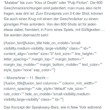
“Malabar” bis zum “Kiss of Death” oder “Pulp Fiction”. Die 600
Geschmacksrichtungen sind patentiert, man muss also nicht
fragen, was drin ist. Zum Einzelpreis von 3 € der Shot, können
Sie auch einen Krug mit einem der Geschmäcker zu einem
günstigen Preis anfordern. Von den 600 Shots ist für jeden
etwas dabei, flambiert, in Form eines Spiels, mit Süßigkeiten …
Sie werden überrascht sein!
[/fusion_text][fusion_title hide_on_mobile=”small-
visibility,medium-visibility, large-visibility” class=”” id=””
content_align=”center” size=”3″ font_size=”” line_height=””
letter_spacing=”” margin_top=”” margin_bottom=””
margin_top_mobile=”” margin_bottom_mobile=”” text_color=””
style_type=”none” sep_color=””]
– Moonshiner – 11. Bezirk –
[/fusion_title][fusion_text columns=”” column_min_width=””
column_spacing=”” rule_style=”default” rule_size=””
rule_color=”” hide_on_mobile=”small-visibility,medium-
visibility,large-visibility” class=”” id=””]
Das Konzept der Speakeasy-Bars, wie in New York während