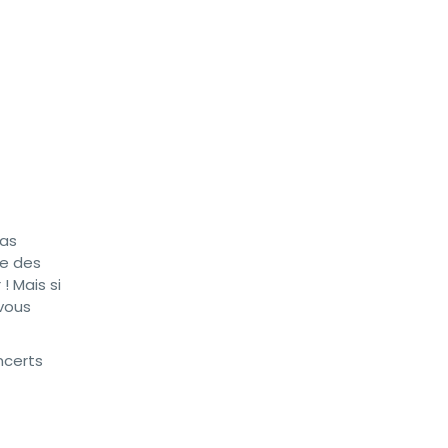
pas
ée des
! Mais si
 vous
ncerts