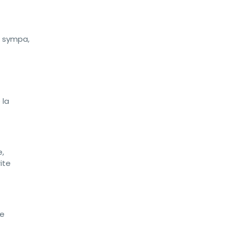
, sympa,
 la
e,
ite
le