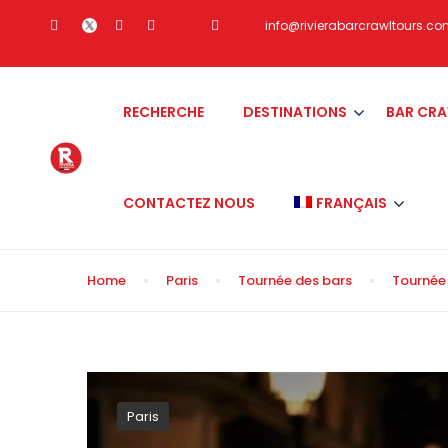
info@rivierabarcrawltours.c
RECHERCHE
DESTINATIONS
BAR CR
CONTACTEZ NOUS
FRANÇAIS
Home
Paris
Tournée des bars
Tournée 
Paris