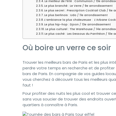
Le meilleur de l’été : Communion / 13e arrondis
Le plus branché : Le Verre / 9e arrondissement
Le plus secret : Prescription Cocktail Club / 6e
Le plus berlinois : Udo / 11e arrondissement
L’ambiance la plus chaleureuse : L’Arbane Cock
Le plus hip-hop : Djoon / 13e arrondissement
Le plus culturel : The Warehouse / 14e arrondis
Le plus caché : Les Dessous du Panthéon / 10e 
Où boire un verre ce soir
Trouver les meilleurs bars de Paris et les plus i
perdre votre temps en recherche et de profiter d
bars de Paris. En compagnie de vos guides locaux, 
vous cherchez à découvrir tous les meilleurs qua
faut !
Pour profiter des nuits les plus cool et trouver 
sans vous soucier de trouver des endroits ouvert
quartiers à connaître à Paris.