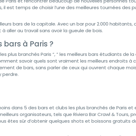
s de Paris et rencontrer beaucoup de nouvelles personnes to
s, il est temps de choisir l’une des meilleures tournées des 
leurs bars de la capitale. Avec un bar pour 2.000 habitants, 
aller au travail sans avoir la gueule de bois.
 bars à Paris ?
les plus branchés Paris “, ” les meilleurs bars étudiants de la
 comment savoir quels sont vraiment les meilleurs endroits à c
tellement de bars, sans parler de ceux qui ouvrent chaque moi
y perdre.
oins dans 5 des bars et clubs les plus branchés de Paris et
eilleurs organisateurs, tels que Riviera Bar Crawl & Tours, p
ous êtes sûr d’obtenir quelques shots et boissons gratuits 