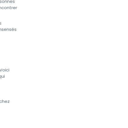
rsonnes
encontrer
s
insensés
Voici
qui
nchez