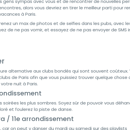
 des gens sympas avec vous et de rencontrer de nouvelles pe
rencontres, alors vous devriez en tirer le meilleur parti pour r
vacances à Paris.
 Prenez un max de photos et de selfies dans les pubs, avec le
ayez de ne pas vomir, et essayez de ne pas envoyer de SMS 
er
eure alternative aux clubs bondés qui sont souvent coûteux. 
clubs de Paris afin que vous puissiez trouver quelque chose 
otre nuit à Paris.
rrondissement
s soirées les plus sombres. Soyez sûr de pouvoir vous déha
oré et foulerez la piste de danse.
era / 11e arrondissement
f, car on peut y danser du mardi au samedi sur des playlists