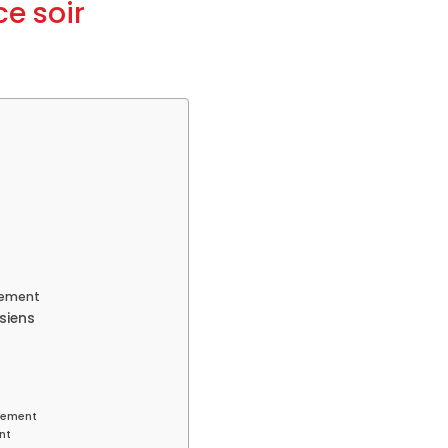
ce soir
sement
siens
ssement
nt