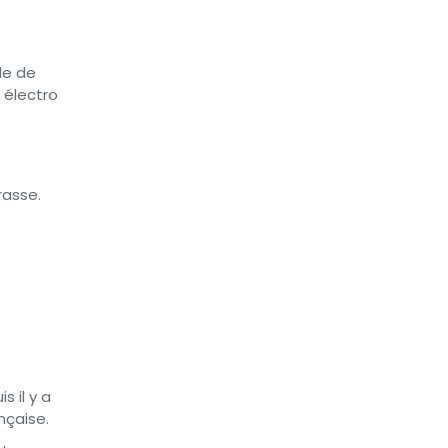
de de
 électro
rasse.
 il y a
nçaise.