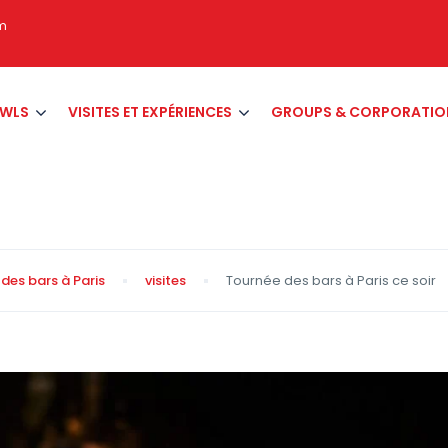
om
AWLS
VISITES ET EXPÉRIENCES
GROUPS & CORPORATIO
des bars à Paris
visites
Tournée des bars à Paris ce soir