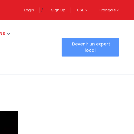
Login
Sign Up
USD
Français
NS
Devenir un expert
local