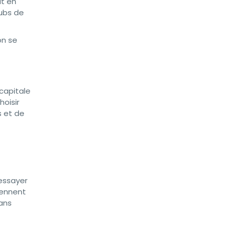
ut en
pubs de
on se
 capitale
hoisir
s et de
 essayer
rennent
dans