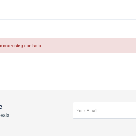
ps searching can help.
e
eals