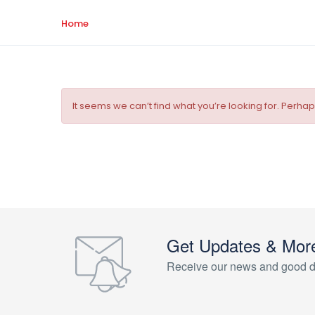
Home
It seems we can’t find what you’re looking for. Perha
Get Updates & Mor
Receive our news and good d