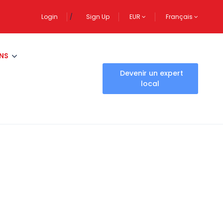
Login
Sign Up
EUR
Français
NS
Devenir un expert
local