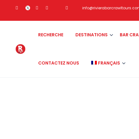
info@rivierabarcrawltours.c
RECHERCHE
DESTINATIONS
BAR CR
CONTACTEZ NOUS
FRANÇAIS
Tag:
BOIRE A NICE