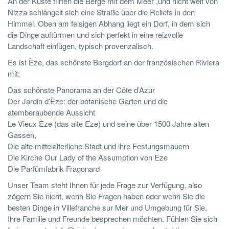
An der Küste flirten die Berge mit dem Meer ,und nicht weit von
Nizza schlängelt sich eine Straße über die Reliefs in den
Himmel. Oben am felsigen Abhang liegt ein Dorf, in dem sich
die Dinge auftürmen und sich perfekt in eine reizvolle
Landschaft einfügen, typisch provenzalisch.
Es ist Èze, das schönste Bergdorf an der französischen Riviera
mit:
Das schönste Panorama an der Côte d’Azur
Der Jardin d’Èze: der botanische Garten und die
atemberaubende Aussicht
Le Vieux Èze (das alte Eze) und seine über 1500 Jahre alten
Gassen,
Die alte mittelalterliche Stadt und ihre Festungsmauern
Die Kirche Our Lady of the Assumption von Eze
Die Parfümfabrik Fragonard
Unser Team steht Ihnen für jede Frage zur Verfügung, also
zögern Sie nicht, wenn Sie Fragen haben oder wenn Sie die
besten Dinge in Villefranche sur Mer und Umgebung für Sie,
Ihre Familie und Freunde besprechen möchten. Fühlen Sie sich