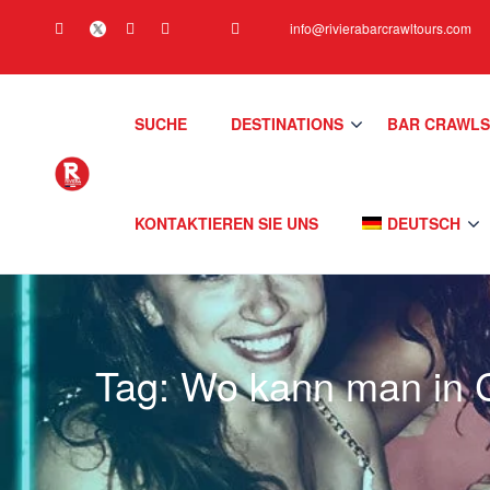
info@rivierabarcrawltours.com
SUCHE
DESTINATIONS
BAR CRAWL
KONTAKTIEREN SIE UNS
DEUTSCH
Tag:
Wo kann man in 