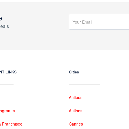
e
eals
NT LINKS
Cities
Antibes
rogramm
Antibes
 Franchisee
Cannes