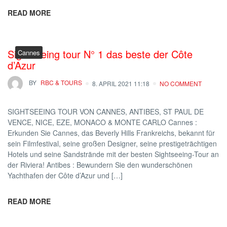
READ MORE
Sightseeing tour N° 1 das beste der Côte
Cannes
d’Azur
BY
RBC & TOURS
8. APRIL 2021 11:18
NO COMMENT
SIGHTSEEING TOUR VON CANNES, ANTIBES, ST PAUL DE
VENCE, NICE, EZE, MONACO & MONTE CARLO Cannes :
Erkunden Sie Cannes, das Beverly Hills Frankreichs, bekannt für
sein Filmfestival, seine großen Designer, seine prestigeträchtigen
Hotels und seine Sandstrände mit der besten Sightseeing-Tour an
der Riviera! Antibes : Bewundern Sie den wunderschönen
Yachthafen der Côte d’Azur und […]
READ MORE