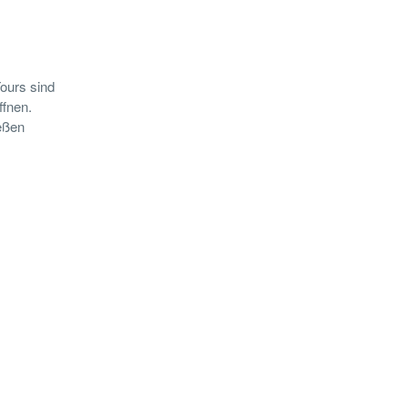
Tours sind
ffnen.
ießen