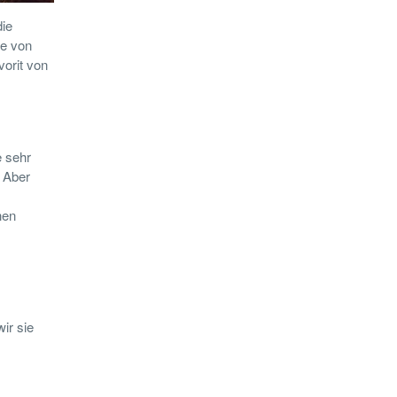
die
he von
vorit von
e sehr
. Aber
hen
ir sie