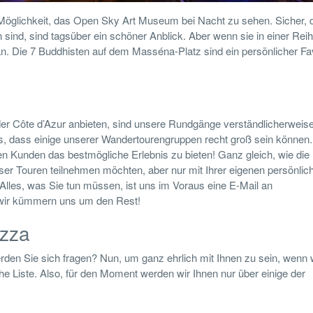
e Möglichkeit, das Open Sky Art Museum bei Nacht zu sehen. Sicher, 
 sind, sind tagsüber ein schöner Anblick. Aber wenn sie in einer Rei
h an. Die 7 Buddhisten auf dem Masséna-Platz sind ein persönlicher Fa
 der Côte d’Azur anbieten, sind unsere Rundgänge verständlicherweis
is, dass einige unserer Wandertourengruppen recht groß sein können
eren Kunden das bestmögliche Erlebnis zu bieten! Ganz gleich, wie die
eser Touren teilnehmen möchten, aber nur mit Ihrer eigenen persönlic
Alles, was Sie tun müssen, ist uns im Voraus eine E-Mail an
 wir kümmern uns um den Rest!
izza
den Sie sich fragen? Nun, um ganz ehrlich mit Ihnen zu sein, wenn w
he Liste. Also, für den Moment werden wir Ihnen nur über einige der