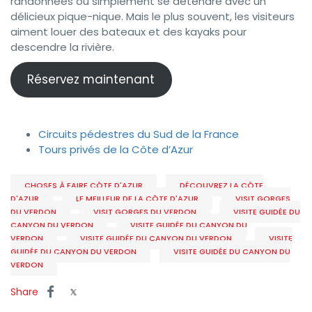
randonnées ou simplement se détendre avec un
délicieux pique-nique. Mais le plus souvent, les visiteurs
aiment louer des bateaux et des kayaks pour
descendre la rivière.
Réservez maintenant
Circuits pédestres du Sud de la France
Tours privés de la Côte d’Azur
CHOSES À FAIRE CÔTE D'AZUR
DÉCOUVREZ LA CÔTE
D'AZUR
LE MEILLEUR DE LA CÔTE D'AZUR
VISIT GORGES
DU VERDON
VISIT GORGES DU VERDON
VISITE GUIDÉE DU
CANYON DU VERDON
VISITE GUIDÉE DU CANYON DU
VERDON
VISITE GUIDÉE DU CANYON DU VERDON
VISITE
GUIDÉE DU CANYON DU VERDON
VISITE GUIDÉE DU CANYON DU
VERDON
Share