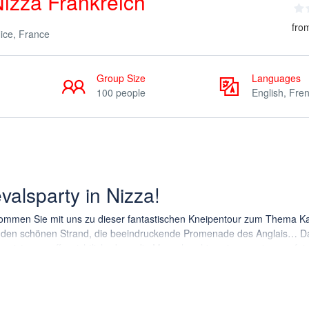
Nizza Frankreich
fro
Nice, France
Group Size
Languages
100 people
English, Fre
valsparty in Nizza!
d kommen Sie mit uns zu dieser fantastischen Kneipentour zum Thema Ka
er, den schönen Strand, die beeindruckende Promenade des Anglais… D
as ist ganz offensichtlich, denn die Menschen hier wissen, wie man feie
 wir Ihnen, dass Sie eine der besten Nächte Ihres Lebens erleben we
?