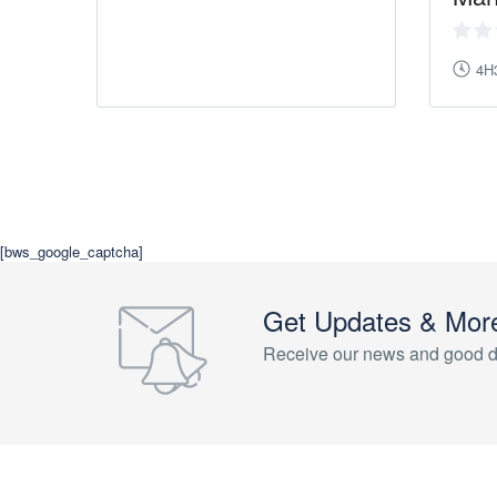
4H
[bws_google_captcha]
Get Updates & Mor
Receive our news and good d