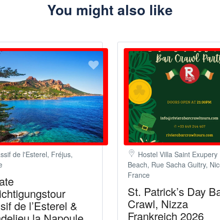
You might also like
sif de l'Esterel, Fréjus,
Hostel Villa Saint Exupery
e
Beach, Rue Sacha Guitry, Nic
France
ate
St. Patrick’s Day B
ichtigungstour
Crawl, Nizza
if de l’Esterel &
Frankreich 2026
delieu la Napoule