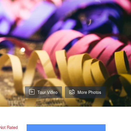
Tour Video
More Photos
Not Rated