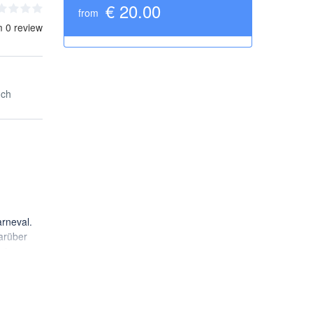
€ 20.00
from
m 0 review
nch
rneval.
arüber
rt.
rden!