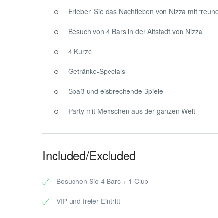
Der Karneval von Nizza ist der wichtigste in Frankreich 
Erleben Sie das Nachtleben von Nizza mit freun
statt und ist eine der beliebtesten Veranstaltungen an d
Fest hat alles zu bieten. Trinken, Tanzen, Geselligkeit…
Besuch von 4 Bars in der Altstadt von Nizza
Und glauben Sie uns, wenn wir sagen, dass dieser Bar-Cra
4 Kurze
Sind Sie allein unterwegs und möchten neue Leute kenne
wissen aber nicht, was Sie tun sollen? Wollen Sie einfach
Getränke-Specials
beginnen unseren Bar Crawl in der Villa St. Exupery und 
neue Leute kennenzulernen, Spaß zu haben und auf nizza
Spaß und eisbrechende Spiele
Party mit Menschen aus der ganzen Welt
Included/Excluded
Besuchen Sie 4 Bars + 1 Club
VIP und freier Eintritt