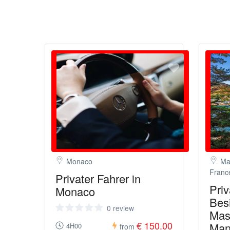
Monaco
Mas
Franc
Privater Fahrer in
Priv
Monaco
Bes
0 review
Mass
€ 150.00
Man
4H00
from