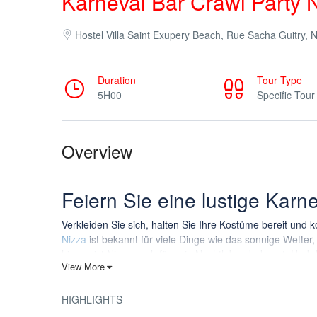
Karneval Bar Crawl Party 
Hostel Villa Saint Exupery Beach, Rue Sacha Guitry, 
Duration
Tour Type
5H00
Specific Tour
Overview
Feiern Sie eine lustige Karne
Verkleiden Sie sich, halten Sie Ihre Kostüme bereit un
Nizza
ist bekannt für viele Dinge wie das sonnige Wett
hinaus ist Nizza auch für sein Nachtleben bekannt. Und d
View More
Zusammen mit einem sehr freundlichen Team garantieren
Was ist der Karneval von Nizza
HIGHLIGHTS