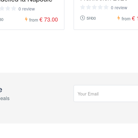
0 review
0 review
€ 
€ 73.00
5H00
from
30
from
e
eals