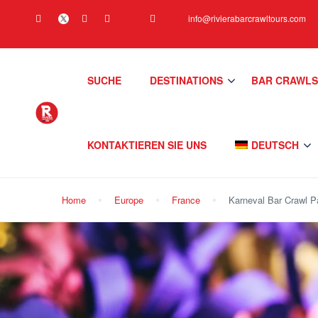
info@rivierabarcrawltours.com
SUCHE
DESTINATIONS
BAR CRAWL
KONTAKTIEREN SIE UNS
DEUTSCH
Home
Europe
France
Karneval Bar Crawl P