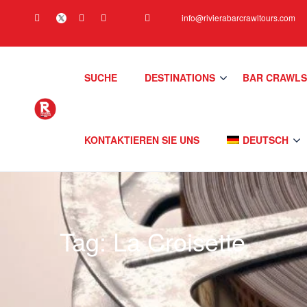
info@rivierabarcrawltours.com
SUCHE
DESTINATIONS
BAR CRAWL
KONTAKTIEREN SIE UNS
DEUTSCH
Tag:
La Croisette