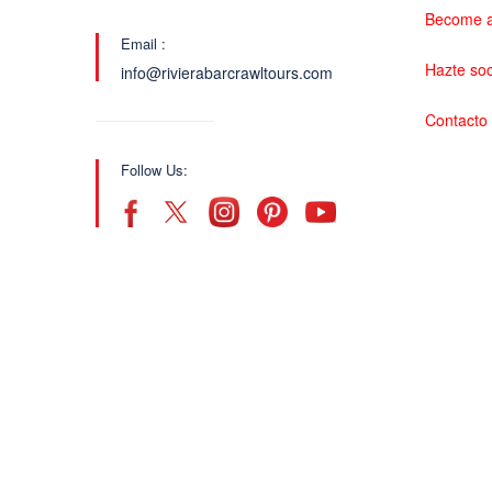
Become a
Email :
Hazte so
info@rivierabarcrawltours.com
Contacto
Follow Us: