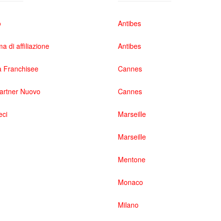
o
Antibes
 di affiliazione
Antibes
 Franchisee
Cannes
partner Nuovo
Cannes
eci
Marseille
Marseille
Mentone
Monaco
Milano