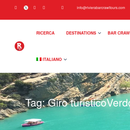
info@rivierabarcrawltours.com
RICERCA
DESTINATIONS
BAR CRAW
ITALIANO
Tag:
Giro turisticoVer