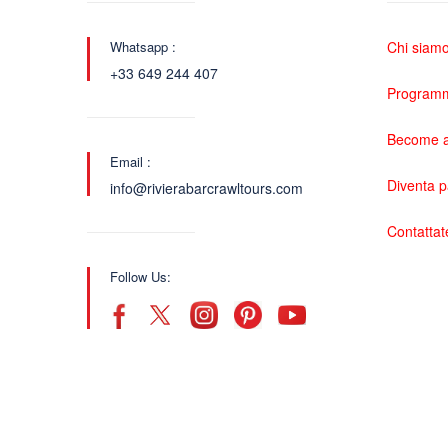
Whatsapp :
Chi siam
+33 649 244 407
Programma
Become a
Email :
Diventa 
info@rivierabarcrawltours.com
Contattat
Follow Us: