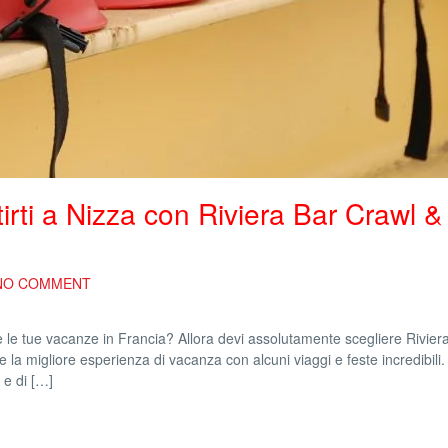
irti a Nizza con Riviera Bar Crawl &
NO COMMENT
 le tue vacanze in Francia? Allora devi assolutamente scegliere Rivier
 la migliore esperienza di vacanza con alcuni viaggi e feste incredibili
 e di […]