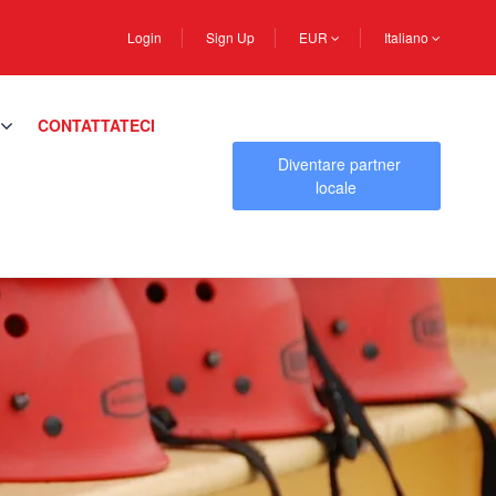
Login
Sign Up
EUR
Italiano
CONTATTATECI
Diventare partner
locale