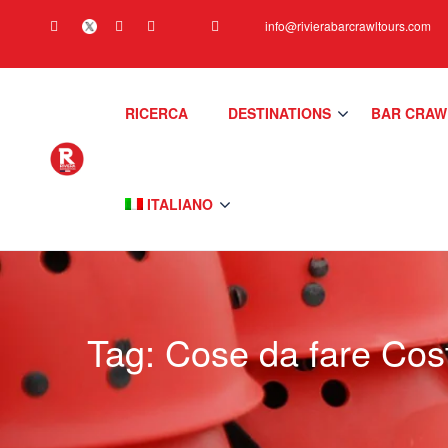
info@rivierabarcrawltours.com
RICERCA
DESTINATIONS
BAR CRAW
ITALIANO
Tag:
Cose da fare Cos