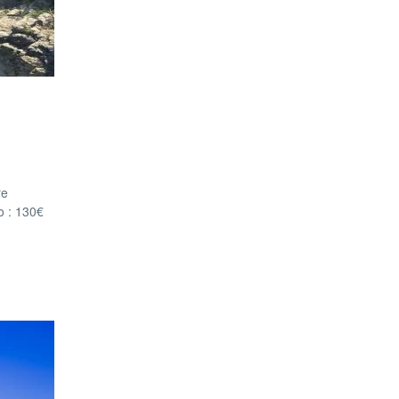
re
o : 130€