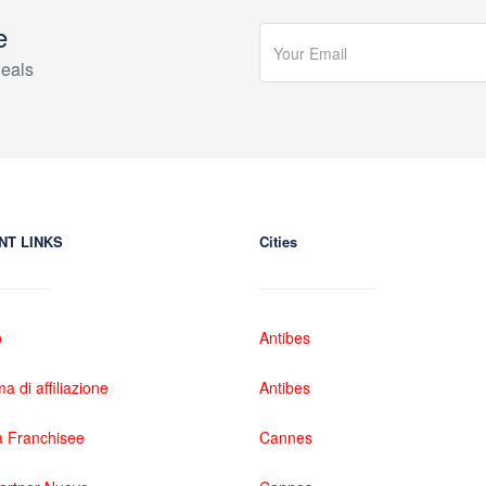
e
eals
NT LINKS
Cities
o
Antibes
 di affiliazione
Antibes
 Franchisee
Cannes