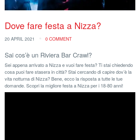
Dove fare festa a Nizza?
20 APRIL 2021
0 COMMENT
Sai cos’è un Riviera Bar Crawl?
Sei appena arrivato a Nizza e vuoi fare festa? Ti stai chiedendo
cosa puoi fare stasera in città? Stai cercando di capire dov’è la
vita notturna di Nizza? Bene, ecco la risposta a tutte le tue
domande. Scopri la migliore festa a Nizza per i 18-80 anni!