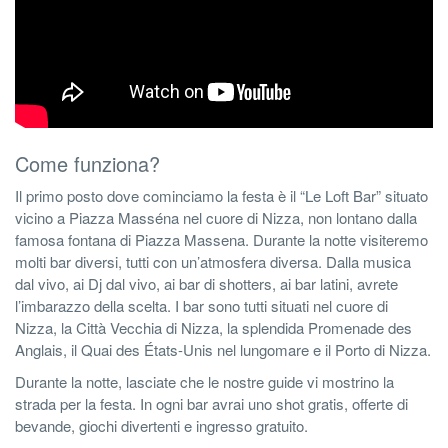
Come funziona?
Il primo posto dove cominciamo la festa è il “Le Loft Bar” situato
vicino a Piazza Masséna nel cuore di Nizza, non lontano dalla
famosa fontana di Piazza Massena. Durante la notte visiteremo
molti bar diversi, tutti con un’atmosfera diversa. Dalla musica
dal vivo, ai Dj dal vivo, ai bar di shotters, ai bar latini, avrete
l’imbarazzo della scelta. I bar sono tutti situati nel cuore di
Nizza, la Città Vecchia di Nizza, la splendida Promenade des
Anglais, il Quai des États-Unis nel lungomare e il Porto di Nizza.
Durante la notte, lasciate che le nostre guide vi mostrino la
strada per la festa. In ogni bar avrai uno shot gratis, offerte di
bevande, giochi divertenti e ingresso gratuito.