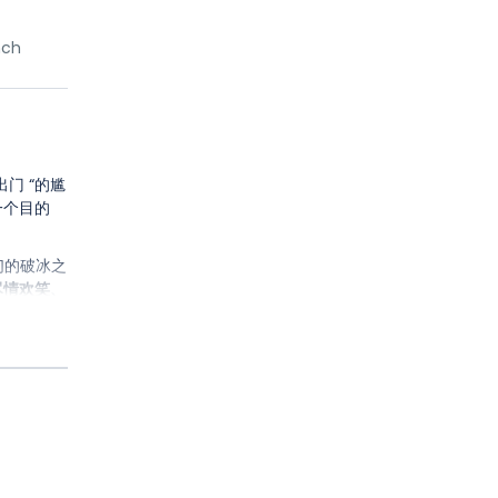
nch
门 “的尴
一个目的
们的破冰之
尽情欢笑、