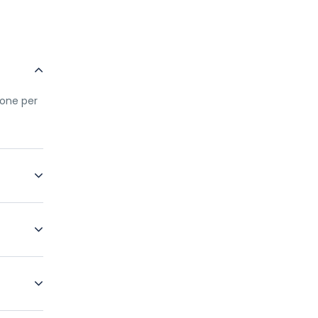
(one per
pot using
 bar