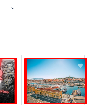
 until
, you can