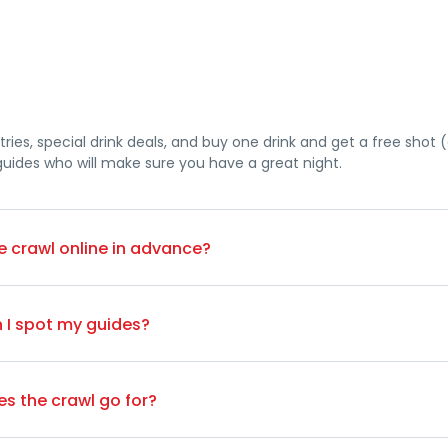
tries, special drink deals, and buy one drink and get a free shot 
guides who will make sure you have a great night.
e crawl online in advance?
 bar crawl at any point during the night by paying 70 euros on-s
 I spot my guides?
hirt/jacket.
s the crawl go for?
 us, you can contact us by WhatsApp +33 649 244 407 or ask the