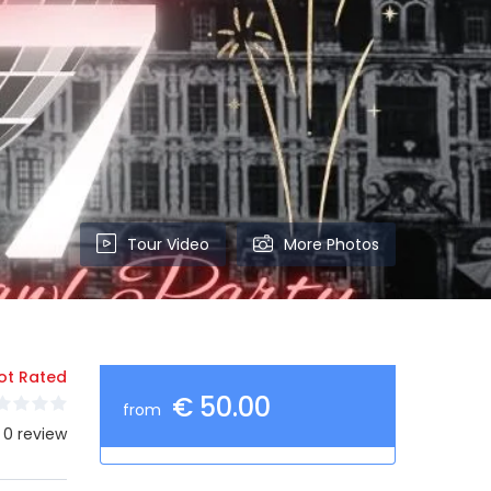
Tour Video
More Photos
ot Rated
€ 50.00
from
 0 review