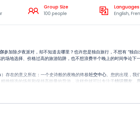
Group Size
Languages
r
100 people
English, Fre
尔
参加除夕夜派对，却不知道去哪里？也许您是独自旅行，不想有 “独自出
糕的场地选择、价格过高的旅游陷阱，也不想浪费半个晚上的时间争论下
s
）存在的意义所在：一个史诗般的夜晚的终极
社交中心
。您的出现，我
、精挑细选的场所和保持高能量的导游，这样您就可以专注于
结识朋友、
rawl Tours 来参加里尔酒吧巡游？
友好的集体活力，让你从第一轮开始就与
人
建立联系。
–没有猜测、没有死角、没有浪费时间。
出发！”活力四射的
氛围
。
气氛，让你尽情享受和社交。
都有气氛。