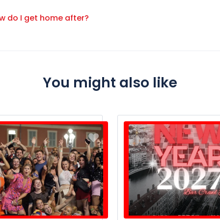
y WhatsApp +33 649 244 407.
w do I get home after?
from “Cluny La Sorbonne” Metro Station. Metro is usually running
e many night buses going in every direction of Paris. Otherwise
You might also like