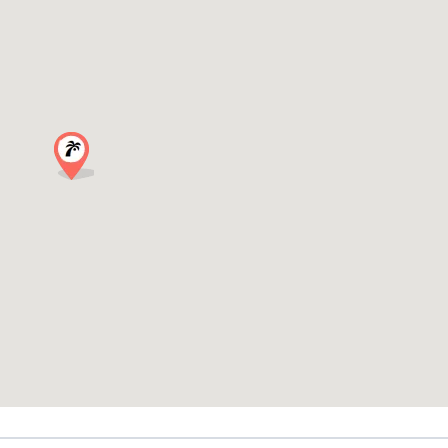
多的欢笑、更多的联系、更多 “我们怎么还在继续？”的时刻。我们的向
晚，而无需多想任何事情。
尽早锁定并节省费用。
答
这里就是为认识新朋友而建的，破冰活动让这一切变得很自然。
和团队流程。您只需现身，尽情享受。
。我们的目标是营造气氛、增加乐趣–热闹的场地和欢快的人群。
年晚会了吗？
留下来与人们交流，离开时还能讲上一整年的故事。
现在预订–早鸟票数