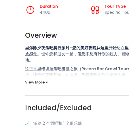
Duration
Tour Type
4h00
Specific Tou
Overview
里尔除夕夜酒吧爬行派对–您的美好夜晚从这里开始
想在
里
尬感觉。也许您和朋友一起，但您不想有计划的压力、糟
地。
这正是
里维埃拉酒吧漫游之旅（Riviera Bar Crawl Tour
旅，让您的夜晚开始。在这里，您将看到欢乐的国际人群
尽情庆祝
。
View More
为什么选择 Riviera Bar C
快速结识朋友（即使你很害羞）：
简单的破冰游戏+
Included/Excluded
顶级酒吧行程：
我们将带您前往具有真实氛围的场所
派对氛围保证：
该团队营造出音乐、欢笑、照片和 “
风趣的多语种导游：
他们会把握时间、团队流程和
游览 2 个酒吧和 1 个俱乐部
迎宾酒水和饮料优惠：
强势开场，经济实惠，整晚