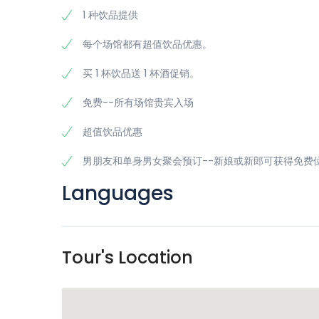
1 种饮品提供
夜晚如何度过：活力四射（
每个场馆都有超值饮品优惠。
1) 聚会：陌生人进来，朋友出去
买 1 杯饮品送 1 杯酒促销。
您到达时，气氛热烈、热闹非凡：
霓虹灯、碰杯声、背景
免费--所有场馆贵宾入场
戏，这些游戏的目的只有一个：
让您毫不费力地与人交谈
是团队中的一员。
超值饮品优惠
2) Bar Crawl Lille 体验
男朋友和单身男女聚会预订--新娘或新郎可获得免费
这是
里尔派对
真正开始的地方。我们在多个根据气氛、音
Languages
与来自世界各地的人们–学生、年轻专业人士、旅行者、朋
事和新的干杯理由。
3) 午夜：让人难忘的倒计时
Tour's Location
随着午夜的临近，整个气氛都发生了变化：人们聚集在一
10……9……8…..–突然间，
新年快乐
。您正置身于您应该置身
年的新年前夜
。