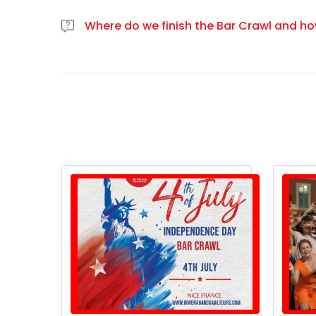
If case you are running late, please contact us b
Where do we finish the Bar Crawl and ho
We usually finish the Bar Crawl a few minutes away 
01:00 am, and after that time you can use one of th
use Uber.