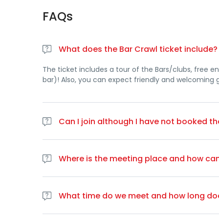
FAQs
What does the Bar Crawl ticket include?
The ticket includes a tour of the Bars/clubs, free en
bar)! Also, you can expect friendly and welcoming 
Can I join although I have not booked th
Yes. If you haven’t booked online, you can join the
a credit card.
Where is the meeting place and how can
We meet inside the bar. Our guides wear a red tee s
What time do we meet and how long doe
We meet between 20:30 to 21:30. If you don’t find