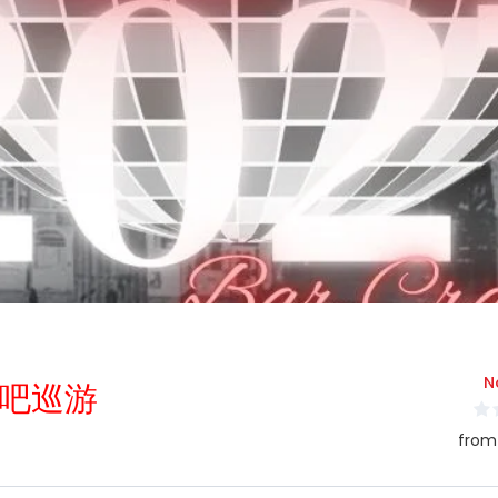
N
吧巡游
from