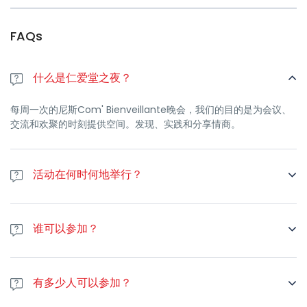
FAQs
什么是仁爱堂之夜？
每周一次的尼斯Com' Bienveillante晚会，我们的目的是为会议、
交流和欢聚的时刻提供空间。发现、实践和分享情商。
活动在何时何地举行？
该活动每周一次，时间为每周一晚上7.30至9.30。
谁可以参加？
该晚会对所有人开放，包括NVC的初学者和进阶者。如果您没有
NVC经验，请联系我们，我们将向您发送NVC培训师的详细联系方
有多少人可以参加？
式，以加深您的知识。如果你愿意，你可以把它告诉你的朋友。