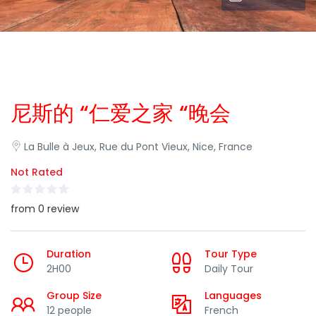
尼斯的 “仁爱之家 “晚会
La Bulle à Jeux, Rue du Pont Vieux, Nice, France
Not Rated
from 0 review
Duration
Tour Type
2H00
Daily Tour
Group Size
Languages
12 people
French