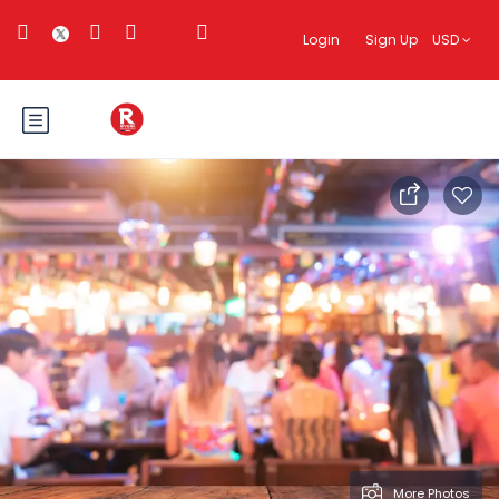
Login
Sign Up
USD
More Photos