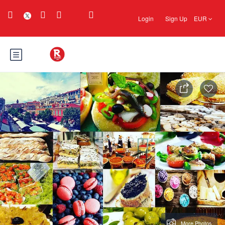
Login
Sign Up
EUR
More Photos